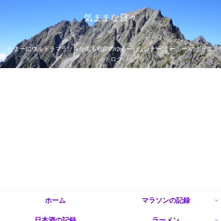
気ままな日々
たまーにウルトラマラソンを走る程度のゆるーいランナー”まーぶー”のダイエ
ットログ
ホーム
マラソンの記録
日本酒の記録
ラーメン