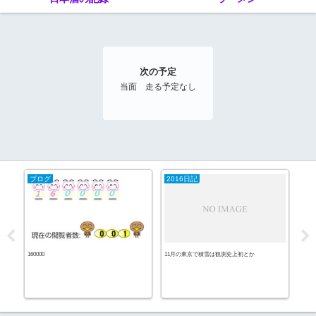
次の予定
当面 走る予定なし
ブログ
2016日記
20
160000
11月の東京で積雪は観測史上初とか
侍ジ