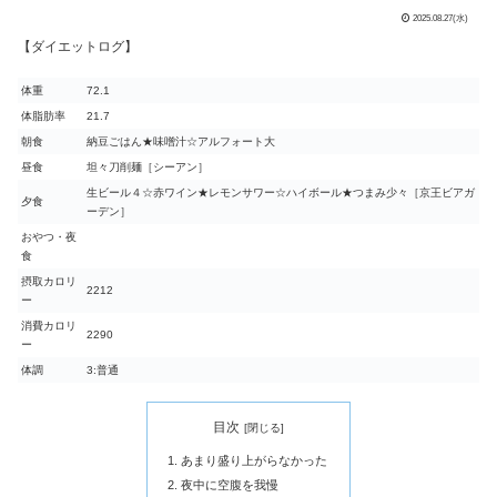
2025.08.27(水)
【ダイエットログ】
体重
72.1
体脂肪率
21.7
朝食
納豆ごはん★味噌汁☆アルフォート大
昼食
坦々刀削麺［シーアン］
生ビール４☆赤ワイン★レモンサワー☆ハイボール★つまみ少々［京王ビアガ
夕食
ーデン］
おやつ・夜
食
摂取カロリ
2212
ー
消費カロリ
2290
ー
体調
3:普通
目次
あまり盛り上がらなかった
夜中に空腹を我慢