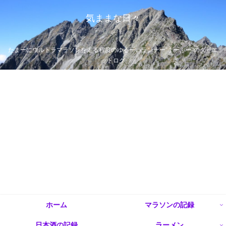
気ままな日々
たまーにウルトラマラソンを走る程度のゆるーいランナー”まーぶー”のダイエ
ットログ
ホーム
マラソンの記録
日本酒の記録
ラーメン