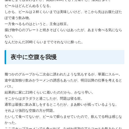
ビールはどんどんぬるくなる。
しかも、ビールは２杯くらいまでは美味しいけど、そこから先はお腹たぽた
ぽで違う飲み物。
一方食べるものはというと、主食は枝豆。
揚げ物中心のプレートと焼きそばくらいはあったが、あまり食べる気になら
ない。
なんだかんだ20時くらいまででそれなりに酔った。
夜中に空腹を我慢
幾つかのグループから二次会に誘われたような気もするが、華麗にスルー。
途中追加独り飲みかラーメンの誘惑もあったが、明日以降の仕事を考えると
パス。
結果的に家に21時くらいに着いたのだから、かなり早い。
そこからはダラダラと過ごしたが、問題は寝る前。
通常は最後に飲み直しをするところだが、まあ酔いが残っているような。
それより強烈な空腹の方が問題。
たいして食べてないが、ビールで膨らませていたので、飲んでる時は感じな
かった。
ここでカップラーメンでも食べれば、なぜか追加のアルコールを飲みたくな