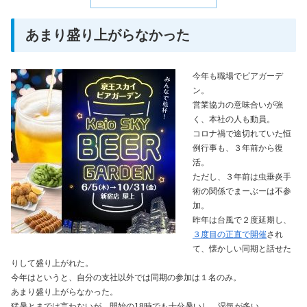
あまり盛り上がらなかった
今年も職場でビアガーデ
ン。
営業協力の意味合いが強
く、本社の人も動員。
コロナ禍で途切れていた恒
例行事も、３年前から復
活。
ただし、３年前は虫垂炎手
術の関係でまーぶーは不参
加。
昨年は台風で２度延期し、
３度目の正直で開催
され
て、懐かしい同期と話せた
りして盛り上がれた。
今年はというと、自分の支社以外では同期の参加は１名のみ。
あまり盛り上がらなかった。
猛暑とまでは言わないが、開始の18時でも十分暑いし、湿気が多い。