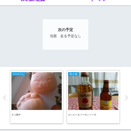
次の予定
当面 走る予定なし
2009日記
酒全般
20
ＥＴ
ネコ最中
ホッピー＆バーボンソーダ