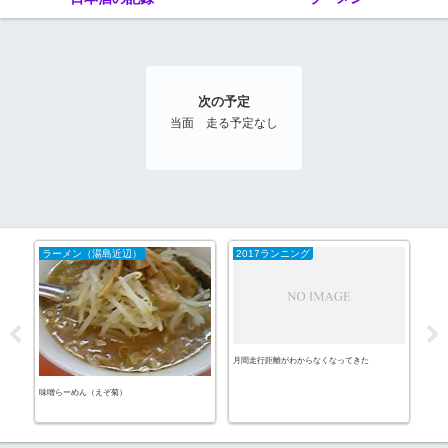
次の予定
当面 走る予定なし
ラーメン（湯島近辺）
2017ランニング
20
月間走行距離がわからなくなってきた
ＥＴ
味噌らーめん（えぞ菊）