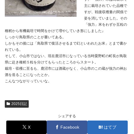
主に栽培されていた品種で
すが、戦後収穫量の関係で
姿を消していました。その
「強力」米をわずか五粒の
種籾から有機栽培で時間をかけて増やしていき形にしました』
しっかり鳥取県のことが書いてある。
しかもその後には「鳥取県で復活させるまで幻といわれたお米」とまで書か
れている。
そして、小山市ではない、現在鹿沼市になっている当時粟野町の町長が鳥取
県に赴き種籾５粒を分けてもらったところからスタート。
栽培・収穫に至るも、鹿沼市には酒蔵がなく、小山市のこの蔵が強力の神お
酒を造ることになったとか。
こんなつながりっていいな。
2025日記
シェアする
X
Facebook
はてブ