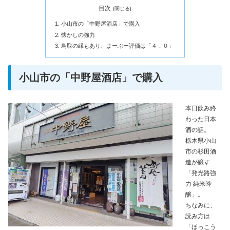
目次
小山市の「中野屋酒店」で購入
懐かしの強力
鳥取の縁もあり、まーぶー評価は「４．０」
小山市の「中野屋酒店」で購入
本日飲み終
わった日本
酒の話。
栃木県小山
市の杉田酒
造が醸す
「発光路強
力 純米吟
醸」。
ちなみに、
読み方は
「ほっこう