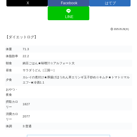
X
Facebook
はてブ
LINE
2025.05.29(木)
【ダイエットログ】
体重
71.3
体脂肪率
22.2
朝食
納豆ごはん★味噌汁☆アルフォート大
昼食
サラダうどん［三国一］
カレイの煮付け★厚揚げほうれん草エリンギ玉子炒め☆キムチ★トマト☆マル
夕食
エフ−★冷酒1.1
おやつ・
夜食
摂取カロ
1827
リー
消費カロ
2077
リー
体調
3:普通