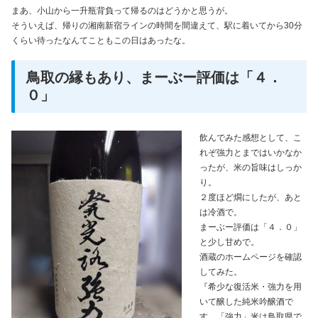
まあ、小山から一升瓶背負って帰るのはどうかと思うが。
そういえば、帰りの湘南新宿ラインの時間を間違えて、駅に着いてから30分
くらい待ったなんてこともこの日はあったな。
鳥取の縁もあり、まーぶー評価は「４．
０」
飲んでみた感想として、こ
れぞ強力とまではいかなか
ったが、米の旨味はしっか
り。
２度ほど燗にしたが、あと
は冷酒で。
まーぶー評価は「４．０」
と少し甘めで。
酒蔵のホームページを確認
してみた。
『希少な復活米・強力を用
いて醸した純米吟醸酒で
す。「強力」米は鳥取県で