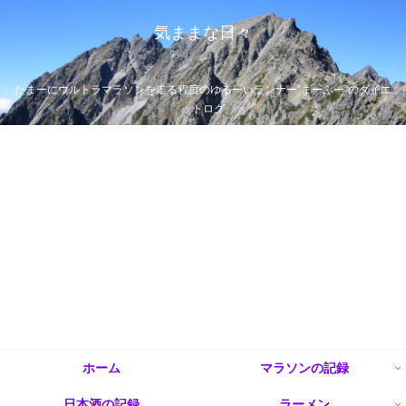
気ままな日々
たまーにウルトラマラソンを走る程度のゆるーいランナー”まーぶー”のダイエ
ットログ
ホーム
マラソンの記録
日本酒の記録
ラーメン