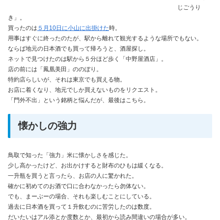
じごうり
き」。
買ったのは
５月10日に小山に出掛けた
時。
用事はすぐに終ったのたが、駅から離れて観光するような場所でもない。
ならば地元の日本酒でも買って帰ろうと、酒屋探し。
ネットで見つけたのは駅から５分ほど歩く「中野屋酒店」。
店の前には「鳳凰美田」ののぼり。
特約店らしいが、それは東京でも買える物。
お店に着くなり、地元でしか買えないものをリクエスト。
「門外不出」という銘柄と悩んだが、最後はこちら。
懐かしの強力
鳥取で知った「強力」米に懐かしさを感じた。
少し高かったけど、お出かけすると財布のひもは緩くなる。
一升瓶を買うと言ったら、お店の人に驚かれた。
確かに初めてのお酒で口に合わなかったら勿体ない。
でも、まーぶーの場合、それも楽しむことにしている。
過去に日本酒を買って１升飲むのに苦労したのは数度。
だいたいはアル添とか度数とか、最初から読み間違いの場合が多い。