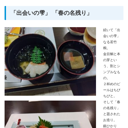
「出会いの雫」 「春の名残り」
続いて「出
会いの雫」
なる若竹
椀。
金目鯛と本
の芽とい
う、割とシ
ンプルなも
の。
２杯めのビ
ールはちび
ちびと。
そして「春
の名残り」
と題された
お造り。
銀ひかり