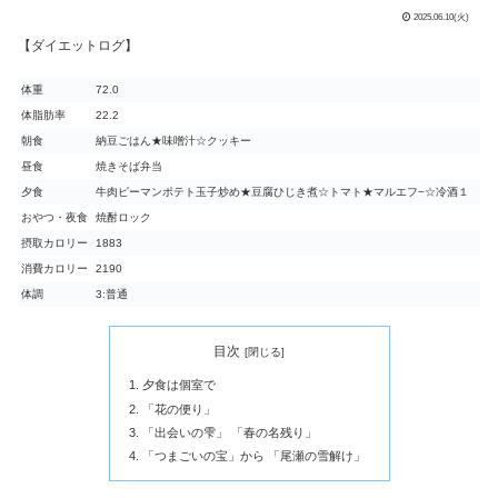
2025.06.10(火)
【ダイエットログ】
体重
72.0
体脂肪率
22.2
朝食
納豆ごはん★味噌汁☆クッキー
昼食
焼きそば弁当
夕食
牛肉ピーマンポテト玉子炒め★豆腐ひじき煮☆トマト★マルエフ−☆冷酒１
おやつ・夜食
焼酎ロック
摂取カロリー
1883
消費カロリー
2190
体調
3:普通
目次
夕食は個室で
「花の便り」
「出会いの雫」 「春の名残り」
「つまごいの宝」から 「尾瀬の雪解け」