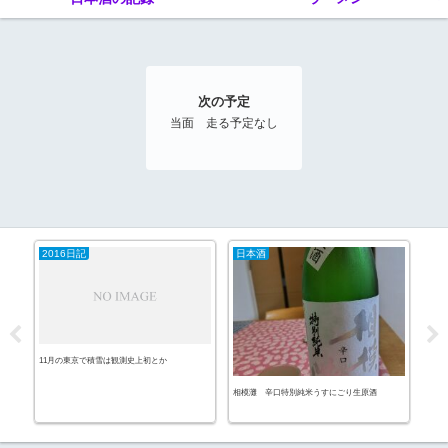
次の予定
当面 走る予定なし
2016日記
日本酒
ラ
11月の東京で積雪は観測史上初とか
相模灘 辛口特別純米うすにごり生原酒
味噌