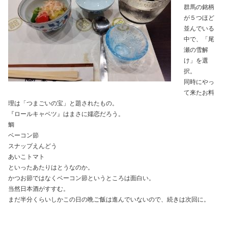
群馬の銘柄
が５つほど
並んでいる
中で、「尾
瀬の雪解
け」を選
択。
同時にやっ
て来たお料
理は「つまごいの宝」と題されたもの。
『ロールキャベツ』はまさに嬬恋だろう。
鯛
ベーコン節
スナップえんどう
あいこトマト
といったあたりはとうなのか。
かつお節ではなくベーコン節というところは面白い。
当然日本酒がすすむ。
まだ半分くらいしかこの日の晩ご飯は進んでいないので、続きは次回に。