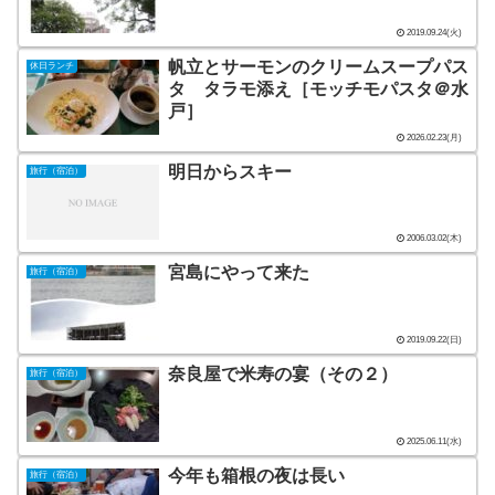
2019.09.24(火)
帆立とサーモンのクリームスープパス
休日ランチ
タ タラモ添え［モッチモパスタ＠水
戸］
2026.02.23(月)
明日からスキー
旅行（宿泊）
2006.03.02(木)
宮島にやって来た
旅行（宿泊）
2019.09.22(日)
奈良屋で米寿の宴（その２）
旅行（宿泊）
2025.06.11(水)
今年も箱根の夜は長い
旅行（宿泊）