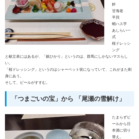
鮃
甘海老
平貝
蛸ハス芋
あしらい一
式
桜ドレッシ
ング
と献立表にはあるが、「銀ひかり」というのは、群馬にしかないマスらし
い。
「桜ドレッシング」というのはシャーベット状になっていて、これがまた刺
身にあう。
そして、ビールがすすむ。
「つまごいの宝」から 「尾瀬の雪解け」
たまらずビ
ールから日
本酒に切り
替え。