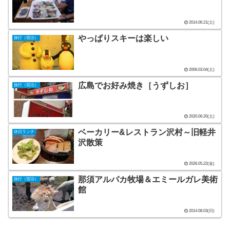
2014.06.21(土)
やっぱりスキーは楽しい
旅行（宿泊）
2006.03.04(土)
広島でお好み焼き［うずしお］
旅行（宿泊）
2020.06.20(土)
ベーカリー&レストラン沢村～旧軽井
休日ランチ
沢散策
2026.05.22(金)
那須アルパカ牧場＆エミールガレ美術
旅行（宿泊）
館
2014.08.03(日)