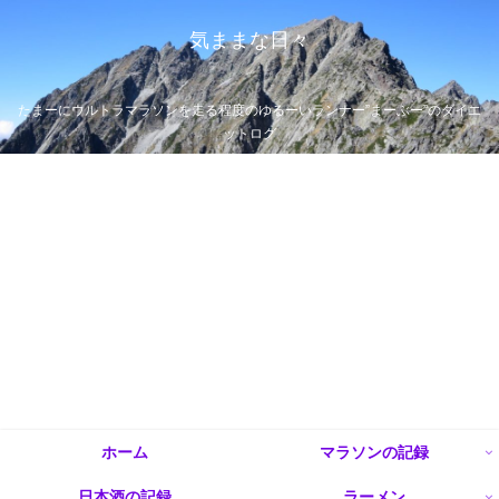
気ままな日々
たまーにウルトラマラソンを走る程度のゆるーいランナー”まーぶー”のダイエ
ットログ
ホーム
マラソンの記録
日本酒の記録
ラーメン