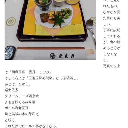
り」と題か
れたもの。
なかなか見
た目にも美
しい。
丁寧に説明
してくれる
が、食べ始
めると分か
らなくな
る。
写真の左上
は『胡麻豆富 雲丹 こごみ』
そして右上は『玉葱玉締め胡椒』なる茶碗蒸し。
あとは、左から、
鰯土佐煮
クリームチーズ西京焼
よもぎ麩くるみ味噌
ボイル海老蚕豆
筍と烏賊の木の芽和え
と続く。
これだけでビール１杯がなくなる。