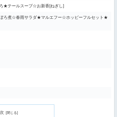
ろ★テールスープ☆お新香[ねぎし]
ぼろ煮☆春雨サラダ★マルエフー☆ホッピーフルセット★
次