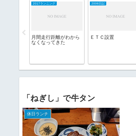
2017ランニング
2006日記
月間走行距離がわから
ＥＴＣ設置
なくなってきた
たて 生原酒
「ねぎし」で牛タン
休日ランチ