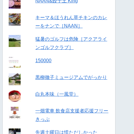
NAAN&餃子王 King
キーマ＆ほうれん草チキンのカレ
ーをナンで［NAAN］
猛暑のゴルフは危険［アクアライ
ンゴルフクラブ］
150000
黒柳徹子ミュージアムでがっかり
白丸本味（一風堂）
一畑電車 飲食店支援者応援フリー
きっぷ
先週土曜日は慌ただしかった