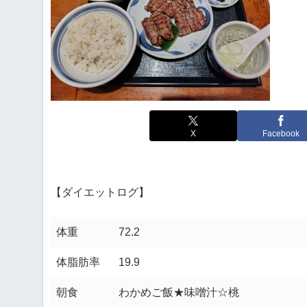
X
Facebook
【ダイエットログ】
体重
72.2
体脂肪率
19.9
朝食
わかめご飯★味噌汁☆桃