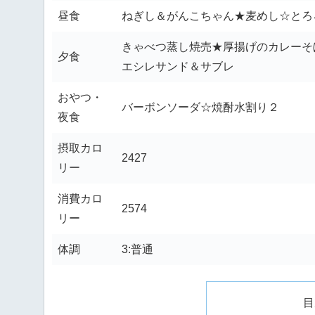
昼食
ねぎし＆がんこちゃん★麦めし☆とろ
きゃべつ蒸し焼売★厚揚げのカレーそ
夕食
エシレサンド＆サブレ
おやつ・
バーボンソーダ☆焼酎水割り２
夜食
摂取カロ
2427
リー
消費カロ
2574
リー
体調
3:普通
目