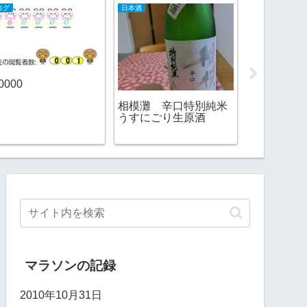
ログ
日本酒
2022ランニング
0000
パン屋目指
相模灘 辛口特別純米
うすにごり生原酒
マラソンの記録
2010年10月31日