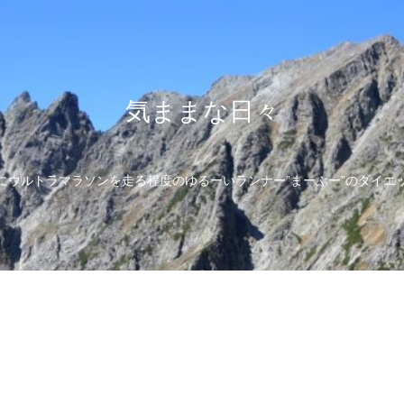
気ままな日々
にウルトラマラソンを走る程度のゆるーいランナー”まーぶー”のダイエ