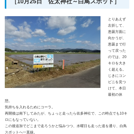
［10月25日 佐太神社～白鳥スポット］
とりあえず
左折して、
恵曇方面に
向かうが、
恵曇まで行
って戻った
のでは、20
キロを大き
く超える。
じきにコン
ビニを見つ
けて、本日
最初の休
憩。
気持ちを入れるためにコーラ。
再開後は南下してみたが、ちょっと走ったら佐多神社で、この時点でも10キ
ロにもなっていない。
この後追加でどこまで走ろうかと悩みつつ、水曜日も走った道を通り、白鳥
スポットへ一直線。