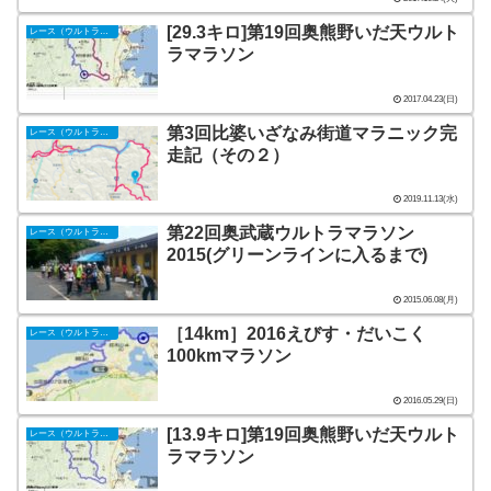
[29.3キロ]第19回奥熊野いだ天ウルト
レース（ウルトラマラソン）
ラマラソン
2017.04.23(日)
第3回比婆いざなみ街道マラニック完
レース（ウルトラマラソン）
走記（その２）
2019.11.13(水)
第22回奥武蔵ウルトラマラソン
レース（ウルトラマラソン）
2015(グリーンラインに入るまで)
2015.06.08(月)
［14km］2016えびす・だいこく
レース（ウルトラマラソン）
100kmマラソン
2016.05.29(日)
[13.9キロ]第19回奥熊野いだ天ウルト
レース（ウルトラマラソン）
ラマラソン