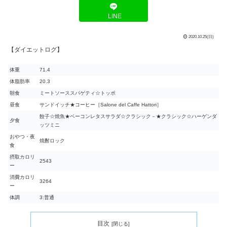
LINE
2020.10.25(日)
【ダイエットログ】
体重
71.4
体脂肪率
20.3
朝食
ミートソーススパゲティ☆トッポ
昼食
サンドイッチ★コーヒー［Salone del Caffe Hattori］
餃子☆焼魚★ベーコンレタスサラダ☆クラシック－★クラシック☆ハーゲンダ
夕食
ッツミニ
おやつ・夜
焼酎ロック
食
摂取カロリ
2543
ー
消費カロリ
3264
ー
体調
3:普通
目次