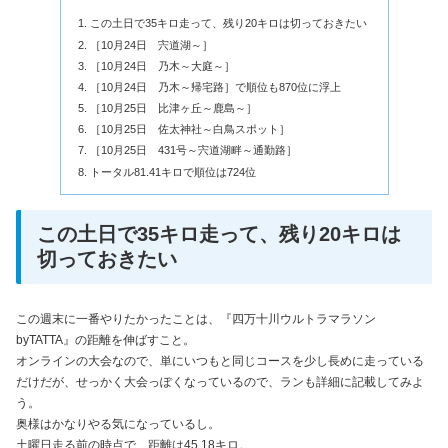
この土日で35キロ走って、残り20キロは切っておきたい
［10月24日 宍道湖～］
［10月24日 乃木～大庭～］
［10月24日 乃木～帰宅路］で順位も870位に浮上
［10月25日 比津ヶ丘～鹿島～］
［10月25日 佐太神社～白鳥スポット］
［10月25日 431号～宍道湖畔～通勤路］
トータル81.41キロで順位は724位
この土日で35キロ走って、残り20キロは
切っておきたい
この週末に一番やりたかったことは、『四万十川ウルトラマラソン
byTATTA』の距離を伸ばすこと。
オンラインの大会なので、単にいつもと同じコースを少し長めに走っている
だけだが、せっかく大会っぽくなっているので、ランも詳細に記載してみよ
う。
奥様はかなりやる気になっているし。
土曜日走る前の時点で、距離は45.18キロ。