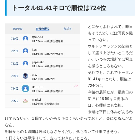
トータル81.41キロで順位は724位
とにかくよれよれで、昨日
もそうだが、ほぼ写真を撮
っていない。
ウルトラマラソンの記録と
して盛り上げたいところだ
が、いつもの場所では写真
を撮るところもない。
それでも、これでトータル
81.41キロとなり、順位は
724位に。
今後の展開だが、最終日の
31日に18.59キロ走るの
は、心理的にも負担。
来週は平日に休みがあるわ
けでもないが、１回でいいから５キロくらい走っておくと、楽になるんだよ
なあ。
明日からの１週間は外出もなさそうだし、落ち着いて仕事できそう。
１日くらいは早帰りして、走っておきたいところ。