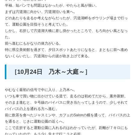
半袖、短パンでも問題はなかったが、やたらと風が強い。
まずは宍道湖に向かい、宍道湖沿いを東へ。
どのあたりを走るか考えながらだったが、宍道湖畔をボウリング場まで行っ
て、運動公園を目指そうと考えていた。
しかし、右折して宍道湖大橋に差し掛かったところで、もろ向かい風となっ
た。
前へ進むにもかなりの体力がいる。
特に県立美術館を過ぎて、夕日スポットあたりになると、まともに前へ進め
ないくらいだし、宍道湖からの波が吹き上げて来る。
［10月24日 乃木～大庭～］
やむなく最初の信号で中に入り、上乃木へ。
いつも車で買い物に出かけている道で、走るのは初めてだから、案外新鮮。
そのまま進むと、９号線のバイパスに突き当たってしまうので、少しそれて
バイパスの上を通れる方へ進む。
前に飲茶を食べたジャスミンや、カフェのSalonの横を通って、バイパスの上
を通ると、じきに運動公園の近くへ。
ここで左折すると運動公園に入れるのはわかっていたが、距離が７キロにも
なっていたので、もう少し先まで行こうと右折。