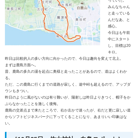
っていた。
みんなちゃん
と走っている
んだなあ、と
感心。
今日はも午前
中にスタート
し、目標は20
キロ。
昨日は比較的人の多い方向に向かったので、今日は趣向を変えて北上。
まずは鹿島方面へ。
昔、鹿島の多久の湯を起点に奥様と走ったことがあるので、道はよくわか
る。
ただ、この鹿島に行くまでの道路が寂しく、途中峠も超えるので、アップダ
ウンもきつい。
昨日のように風がないのは有り難いが、陽射しは昨日よりきつく、帽子をか
ぶらなかったことを激しく後悔。
鹿島の交差点まで来たところで、右か左かで迷ったが、右だと更に寂しい道
からソフトビジネスパークに下ってくることになり、あまりいい印象はな
い。