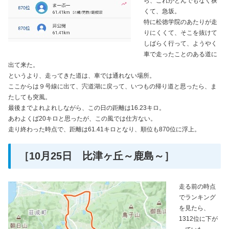
ら、これがとんでもなく狭
くて、急坂。
特に松徳学院のあたりが走
りにくくて、そこを抜けて
しばらく行って、ようやく
車で走ったことのある道に
出て来た。
というより、走ってきた道は、車では通れない場所。
ここからは９号線に出て、宍道湖に戻って、いつもの帰り道と思ったら、ま
たしても突風。
最後までよれよれしながら、この日の距離は16.23キロ。
あわよくば20キロと思ったが、この風では仕方ない。
走り終わった時点で、距離は61.41キロとなり、順位も870位に浮上。
［10月25日 比津ヶ丘～鹿島～］
走る前の時点
でランキング
を見たら、
1312位に下が