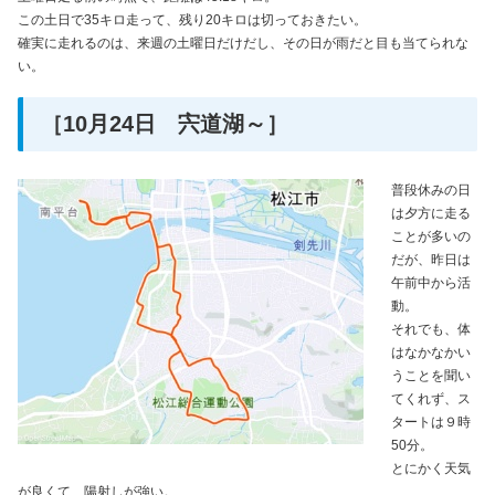
この土日で35キロ走って、残り20キロは切っておきたい。
確実に走れるのは、来週の土曜日だけだし、その日が雨だと目も当てられな
い。
［10月24日 宍道湖～］
普段休みの日
は夕方に走る
ことが多いの
だが、昨日は
午前中から活
動。
それでも、体
はなかなかい
うことを聞い
てくれず、ス
タートは９時
50分。
とにかく天気
が良くて、陽射しが強い。