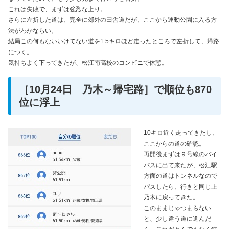
これは失敗で、まずは強烈な上り。
さらに左折した道は、完全に郊外の田舎道だが、ここから運動公園に入る方
法がわかならい。
結局この何もないいけてない道を1.5キロほど走ったところで左折して、帰路
につく。
気持ちよく下ってきたが、松江南高校のコンビニで休憩。
［10月24日 乃木～帰宅路］で順位も870
位に浮上
10キロ近く走ってきたし、
ここからの道の確認。
再開後まずは９号線のバイ
パスに出て来たが、松江駅
方面の道はトンネルなので
パスしたら、行きと同じ上
乃木に戻ってきた。
このままじゃつまらない
と、少し違う道に進んだ