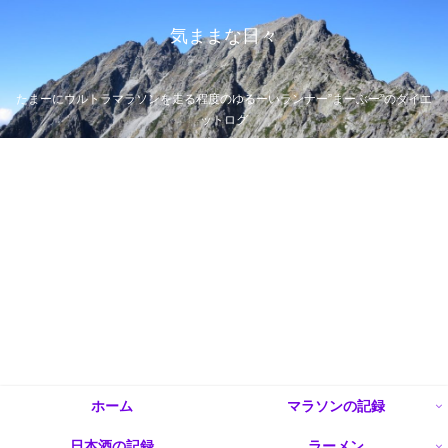
気ままな日々
たまーにウルトラマラソンを走る程度のゆるーいランナー”まーぶー”のダイエ
ットログ
ホーム
マラソンの記録
日本酒の記録
ラーメン