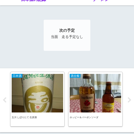
次の予定
当面 走る予定なし
日本酒
酒全般
ラ
七志
玉川 しぼりたて 生原酒
ホッピー＆バーボンソーダ