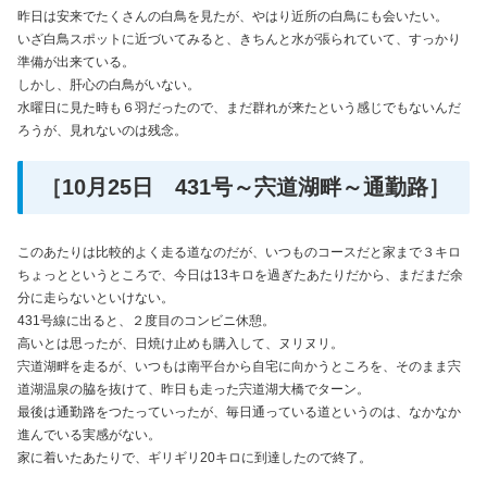
昨日は安来でたくさんの白鳥を見たが、やはり近所の白鳥にも会いたい。
いざ白鳥スポットに近づいてみると、きちんと水が張られていて、すっかり
準備が出来ている。
しかし、肝心の白鳥がいない。
水曜日に見た時も６羽だったので、まだ群れが来たという感じでもないんだ
ろうが、見れないのは残念。
［10月25日 431号～宍道湖畔～通勤路］
このあたりは比較的よく走る道なのだが、いつものコースだと家まで３キロ
ちょっとというところで、今日は13キロを過ぎたあたりだから、まだまだ余
分に走らないといけない。
431号線に出ると、２度目のコンビニ休憩。
高いとは思ったが、日焼け止めも購入して、ヌリヌリ。
宍道湖畔を走るが、いつもは南平台から自宅に向かうところを、そのまま宍
道湖温泉の脇を抜けて、昨日も走った宍道湖大橋でターン。
最後は通勤路をつたっていったが、毎日通っている道というのは、なかなか
進んでいる実感がない。
家に着いたあたりで、ギリギリ20キロに到達したので終了。