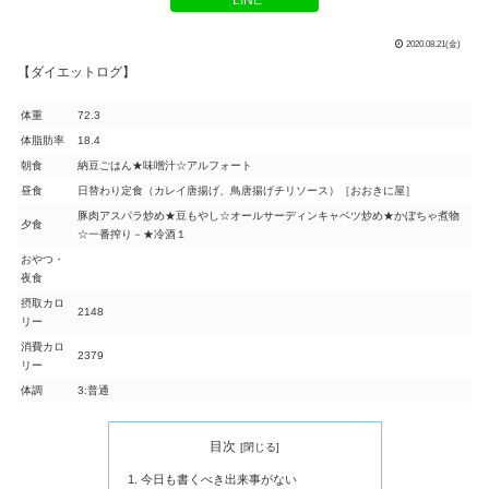
2020.08.21(金)
【ダイエットログ】
体重
72.3
体脂肪率
18.4
朝食
納豆ごはん★味噌汁☆アルフォート
昼食
日替わり定食（カレイ唐揚げ、鳥唐揚げチリソース）［おおきに屋］
豚肉アスパラ炒め★豆もやし☆オールサーディンキャベツ炒め★かぼちゃ煮物
夕食
☆一番搾り－★冷酒１
おやつ・
夜食
摂取カロ
2148
リー
消費カロ
2379
リー
体調
3:普通
目次
今日も書くべき出来事がない