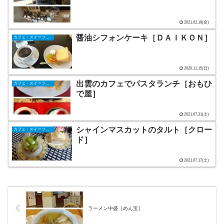
2021.02.19(金)
醤油シフォンケーキ［ＤＡＩＫＯＮ］
カフェ・スイーツ（山陰）
2020.11.15(日)
出雲のカフェでパスタランチ［おもひ
カフェ・スイーツ（山陰）
で屋］
2021.07.31(土)
シャインマスカットのタルト［クロー
カフェ・スイーツ（山陰）
ド］
2021.07.17(土)
ラーメン中盛［めん宝］