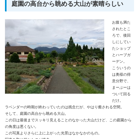
庭園の高台から眺める大山が素晴らしい
お腹も満た
されたとこ
ろで、後回
しにしてい
たショップ
とハーブガ
ーデン。
こういうの
は奥様の得
意分野で、
まーぶーは
ついて回る
だけ。
ラベンダーの時期が終わっていたのは残念だが、やはり癒される空間。
そして、庭園の高台から眺める大山。
この日は最後までスッキリ見えることのなかった大山だけど、この庭園から
の角度は悪くない。
この写真よりさらに上に上がった光景はなかなかのもの。