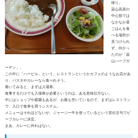
帰り。
蒜山高原の
中心部では
なかなか昼
ごはんを食
べる場所が
見つけられ
ず、向かっ
たのが「蒜
山ハーブガ
ーデン」。
この中に「ハービル」という、レストランというかカフェのようなお店があ
り、パスタやカレーなら食べれそう。
着いてみると、まずは入場券。
食事するだけでも入場券が必要というのは、ある意味仕方ない。
中にはショップや庭園もあるが、お腹も空いているので、まずはレストラン
で、入口で食券を買うシステム。
メニューはそれほどないが、ジャージー牛を使っているという宣伝文句でビ
ーフカレーに決定。
まあ、カレーに外れはない。