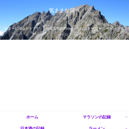
気ままな日々
たまーにウルトラマラソンを走る程度のゆるーいランナー”まーぶー”のダイエ
ットログ
ホーム
マラソンの記録
日本酒の記録
ラーメン