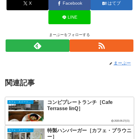
X
Facebook
はてブ
LINE
まーぶーをフォローする
まーぶー
関連記事
コンビプレートランチ［Cafe
カフェ・スイーツ（山陰）
Terrasse linQ］
2020.09.27(日)
特製ハンバーガー［カフェ・ブラウニ
カフェ・スイーツ（山陰）
ー］