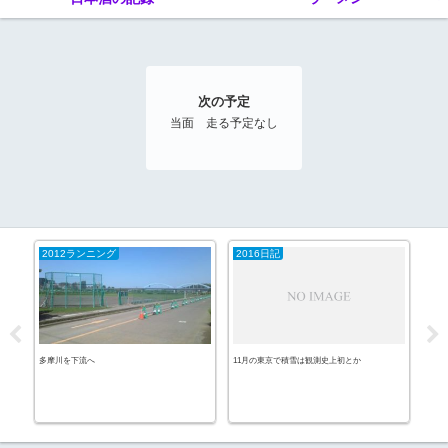
次の予定
当面 走る予定なし
2012ランニング
2016日記
ラ
多摩川を下流へ
11月の東京で積雪は観測史上初とか
味噌