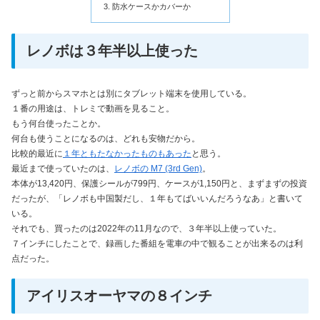
防水ケースかカバーか
レノボは３年半以上使った
ずっと前からスマホとは別にタブレット端末を使用している。
１番の用途は、トレミで動画を見ること。
もう何台使ったことか。
何台も使うことになるのは、どれも安物だから。
比較的最近に
１年ともたなかったものもあった
と思う。
最近まで使っていたのは、
レノボの M7 (3rd Gen)
。
本体が13,420円、保護シールが799円、ケースが1,150円と、まずまずの投資
だったが、「レノボも中国製だし、１年もてばいいんだろうなあ」と書いて
いる。
それでも、買ったのは2022年の11月なので、３年半以上使っていた。
７インチにしたことで、録画した番組を電車の中で観ることが出来るのは利
点だった。
アイリスオーヤマの８インチ