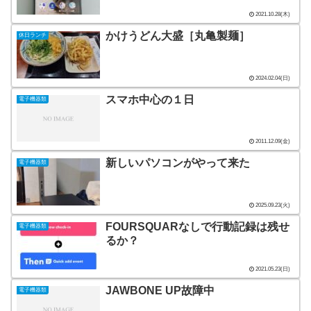
2021.10.28(木)
かけうどん大盛［丸亀製麺］
休日ランチ
2024.02.04(日)
スマホ中心の１日
電子機器類
2011.12.09(金)
新しいパソコンがやって来た
電子機器類
2025.09.23(火)
FOURSQUARなしで行動記録は残せ
電子機器類
るか？
2021.05.23(日)
JAWBONE UP故障中
電子機器類