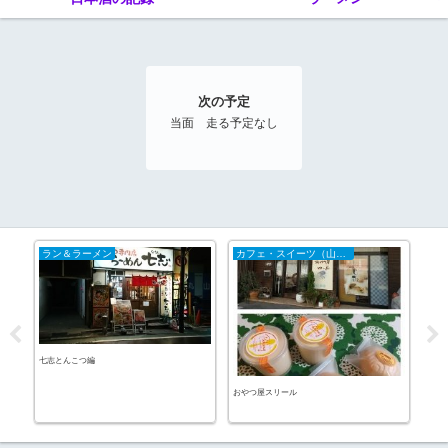
次の予定
当面 走る予定なし
ラン＆ラーメン
カフェ・スイーツ（山陰）
20
七志とんこつ編
侍ジ
おやつ屋スリール