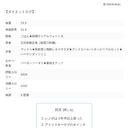
2026.06.26(金)
【ダイエットログ】
体重
73.5
体脂肪率
21.4
朝食
ごはん★味噌汁☆アルフォート大
昼食
五目炒飯定食［朝霞刀削麺］
マンドゥ★筑前煮☆海鮮レタスサラダ★グッドエール−☆ホッピーフルセット★
夕食
ハーゲンダッツミニ
おやつ・
バーボンソーダ２★素焼きナッツ
夜食
摂取カロ
2424
リー
消費カロ
2232
リー
体調
3:普通
目次
レノボは３年半以上使った
アイリスオーヤマの８インチ