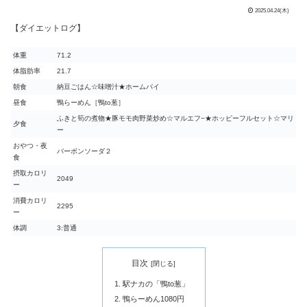
2025.04.24(木)
【ダイエットログ】
体重
71.2
体脂肪率
21.7
朝食
納豆ごはん☆味噌汁★ホームパイ
昼食
鴨らーめん［鴨to葱］
ふきと筍の煮物★豚モモ肉野菜炒め☆マルエフ−★ホッピーフルセット☆マリ
夕食
ー
おやつ・夜
バーボンソーダ２
食
摂取カロリ
2049
ー
消費カロリ
2295
ー
体調
3:普通
目次
駅ナカの「鴨to葱」
鴨らーめん1080円