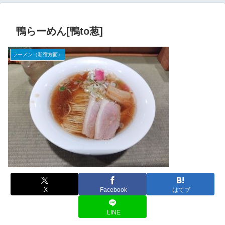
鴨らーめん[鴨to葱]
ラーメン（新宿方面）
X
Facebook
はてブ
LINE