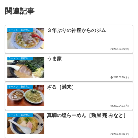
関連記事
３年ぶりの神座からのジム
ラーメン（新宿方面）
2025.04.09(水)
うま家
ラーメン（新宿方面）
2012.03.29(木)
ざる［満来］
ラーメン（新宿方面）
2023.04.11(火)
真鯛の塩らーめん［麺屋 翔 みなと］
ラーメン（新宿方面）
2024.10.08(火)