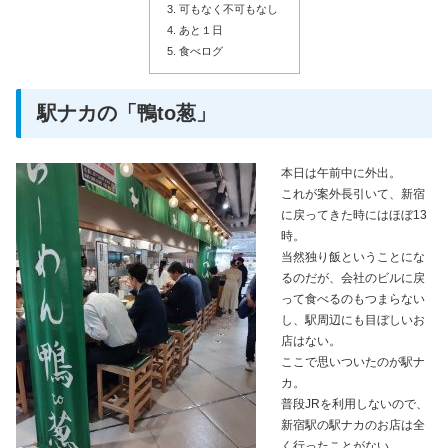
可もなく不可もなし
あと１日
食べログ
駅ナカの「鴨to葱」
本日は午前中に外出。
これが案外長引いて、新宿
に戻ってきた時にはほぼ13
時。
当然独り飯ということにな
るのだが、会社のビルに戻
って食べるのもつまらない
し、駅周辺にも目ぼしいお
店はない。
ここで思いついたのが駅ナ
カ。
普段JRを利用しないので、
新宿駅の駅ナカのお店は全
く行ったことがない。