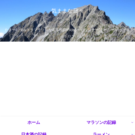
気ままな日々
たまーにウルトラマラソンを走る程度のゆるーいランナー”まーぶー”のダイエ
ットログ
ホーム
マラソンの記録
日本酒の記録
ラーメン