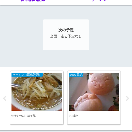
次の予定
当面 走る予定なし
ラーメン（湯島近辺）
2009日記
20
多摩
味噌らーめん（えぞ菊）
ネコ最中