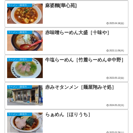
麻婆麵[華心苑]
ラーメン（新宿方面）
2025.04.18(金)
赤味噌らーめん大盛［十味や］
ラーメン（新宿方面）
2023.11.09(木)
牛塩らーめん［竹麓らーめん＠中野］
ラーメン（新宿方面）
2023.05.12(金)
赤みそタンメン［麺屋翔みそ処］
ラーメン（新宿方面）
2024.05.22(水)
らぁめん［ほりうち］
ラーメン（新宿方面）
2025.03.29(土)