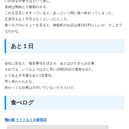
いわゆる中華そばという感じ。
具材は鴨肉と２種類のネギ。
これを交互にすすっていると、あっという間に食べ終わってしまった。
正直可もなく不可もなくといったところ。
食べログのレビューを見ると、御徒町のお店は連日行列らしいが、そこまで
なのかな。
あと１日
会社に戻ると、報告事項を済ませ、あとはひたすらお仕事。
それでも、いつもよりは少し早い20時20分の電車を出た。
とりあえず今週もあと1営業日。
早く終わらんかな。
終わっても仕事は片付いていないだろうけど。
食べログ
鴨to葱 イイトルミネ新宿店