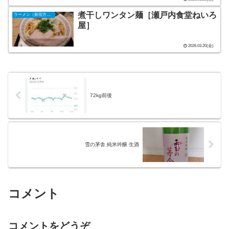
煮干しワンタン麺［瀬戸内食堂ねいろ
ラーメン（新宿方面）
屋］
2026.03.20(金)
72kg前後
雪の茅舎 純米吟醸 生酒
コメント
コメントをどうぞ