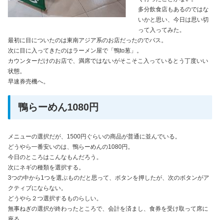
多分飲食店もあるのではな
いかと思い、今日は思い切
って入ってみた。
最初に目についたのは東南アジア系のお店だったのでバス。
次に目に入ってきたのはラーメン屋で「鴨to葱」。
カウンターだけのお店で、満席ではないがそこそこ入っているとう丁度いい
状態。
早速券売機へ。
鴨らーめん1080円
メニューの選択だが、1500円ぐらいの商品が普通に並んでいる。
どうやら一番安いのは、鴨らーめんの1080円。
今日のところはこんなもんだろう。
次にネギの種類を選択する。
3つの中から1つを選ぶものだと思って、ボタンを押したが、次のボタンがア
クティブにならない。
どうやら２つ選択するものらしい。
無事ねぎの選択が終わったところで、会計を済まし、食券を受け取って席に
座る。