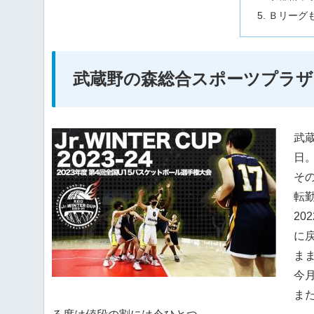
Ｂリーグ
武蔵野の森総合スポーツプラザ
武蔵
日
そ
転
2
に
ま
今
ま