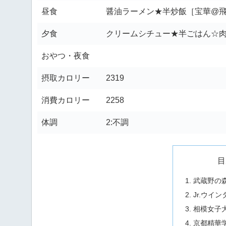
昼食
醤油ラーメン★半炒飯［宝華@
夕食
クリームシチュー★半ごはん☆肉
おやつ・夜食
摂取カロリー
2319
消費カロリー
2258
体調
2:不調
目
武蔵野の
Jr.ウイン
相模女子
京都精華