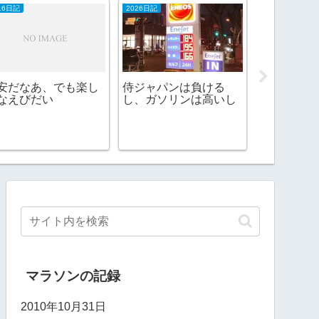
16日記
2026日記
2017ランニング
安だなあ、でも楽し
侍ジャパンは負ける
月間走行距
なえびだい
し、ガソリンは高いし
なくなって
マラソンの記録
2010年10月31日