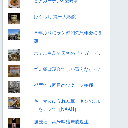
ビアガーデン&柴崎亭
ひぐらし 純米大吟醸
５年ぶりにラン仲間の忘年会に参
加
ホテル白鳥で天空のビアガーデン
ゴミ袋は現金でしか買えなかった
都庁で５回目のワクチン接種
キーマ＆ほうれん草チキンのカレ
ーをナンで［NAAN］
加茂福 純米吟醸無濾過生