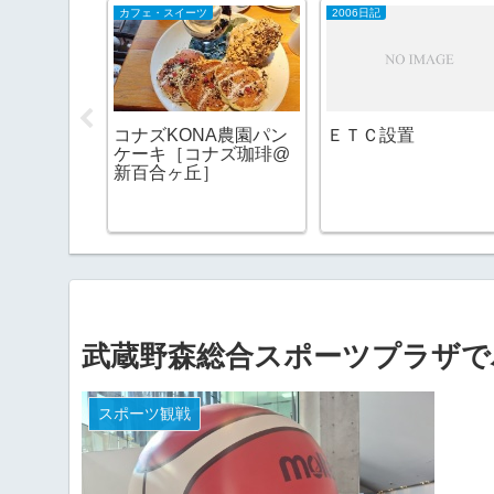
カフェ・スイーツ（山陰）
カフェ・スイーツ
2006日記
コナズKONA農園パン
ＥＴＣ設置
ケーキ［コナズ珈琲@
リール
新百合ヶ丘］
武蔵野森総合スポーツプラザで
スポーツ観戦