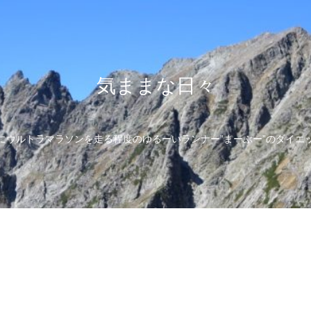
気ままな日々
にウルトラマラソンを走る程度のゆるーいランナー”まーぶー”のダイエ