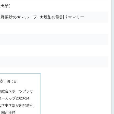
飛田給］
野菜炒め★マルエフ−★焼酎お湯割り☆マリー
次
森総合スポーツプラザ
ターカップ2023-24
大学中学部が劇的勝利
学園が圧勝