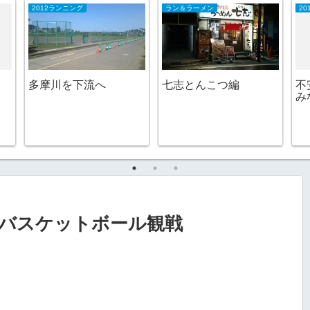
2012ランニング
ラン＆ラーメン
20
多摩川を下流へ
七志とんこつ編
不
み
バスケットボール観戦