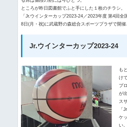
る席は値段の割には今ひとつ。
ところが昨日図書館でふと手にした１枚のチラシ。
「Jr.ウインターカップ2023-24／2023年度 第4
8日(月・祝)に武蔵野の森総合スポーツプラザで開
Jr.ウインターカップ2023-24
も
け
プ
が
ス
「J
ケ
い