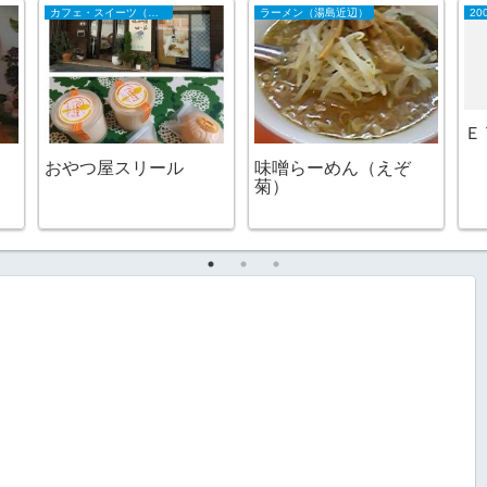
カフェ・スイーツ（山陰）
ラーメン（湯島近辺）
20
Ｅ
おやつ屋スリール
味噌らーめん（えぞ
菊）