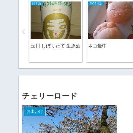
日本酒
2009日記
、でも楽し
い
玉川 しぼりたて 生原酒
ネコ最中
チェリーロード
お出かけ