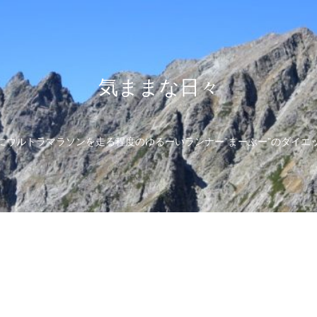
気ままな日々
にウルトラマラソンを走る程度のゆるーいランナー”まーぶー”のダイエ