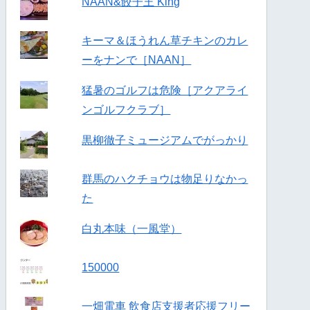
NAAN&餃子王 King
キーマ＆ほうれん草チキンのカレ
ーをナンで［NAAN］
猛暑のゴルフは危険［アクアライ
ンゴルフクラブ］
黒柳徹子ミュージアムでがっかり
群馬のハクチョウは物足りなかっ
た
白丸本味（一風堂）
150000
一畑電車 飲食店支援者応援フリー