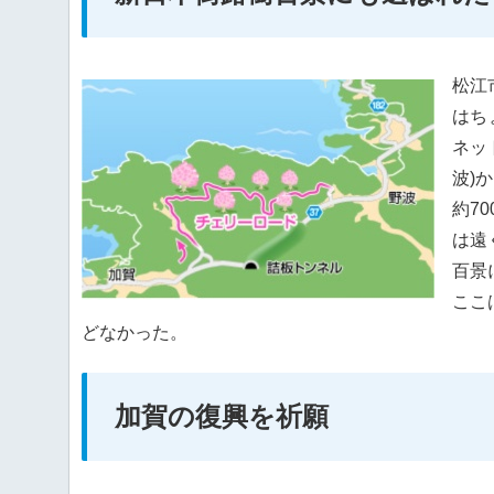
松江
はち
ネッ
波)
約7
は遠
百景
ここ
どなかった。
加賀の復興を祈願