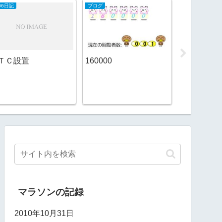
06日記
ブログ
日本酒
ＴＣ設置
160000
相模灘 辛
うすにごり
マラソンの記録
2010年10月31日