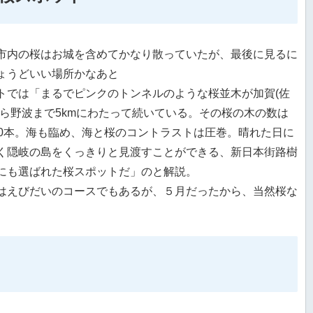
市内の桜はお城を含めてかなり散っていたが、最後に見るに
ょうどいい場所かなあと
トでは「まるでピンクのトンネルのような桜並木が加賀(佐
から野波まで5kmにわたって続いている。その桜の木の数は
00本。海も臨め、海と桜のコントラストは圧巻。晴れた日に
く隠岐の島をくっきりと見渡すことができる、新日本街路樹
にも選ばれた桜スポットだ」のと解説。
はえびだいのコースでもあるが、５月だったから、当然桜な