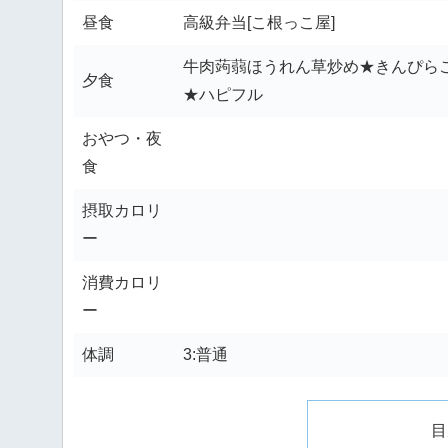
昼食
高級弁当[こ根っこ屋]
牛肉蒟蒻ほうれん草炒め★きんぴら
夕食
★ハピフル
おやつ・夜
食
摂取カロリ
ー
消費カロリ
ー
体調
3:普通
目