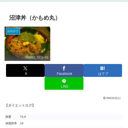
沼津丼（かもめ丸）
お出かけ
060422_1211~01
X
Facebook
はてブ
LINE
2006.04.22(土)
【ダイエットログ】
体重
74.6
体脂肪率
19