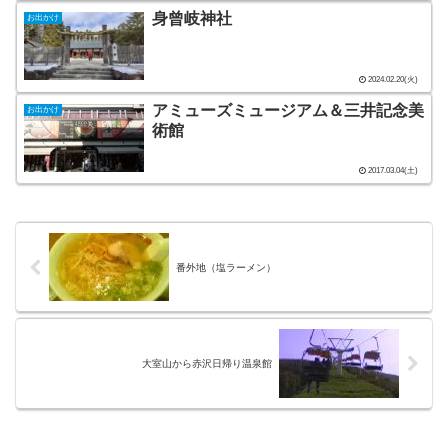
身曾岐神社
お出かけ
2024.02.20(火)
アミューズミュージアム＆三井記念美
お出かけ
術館
2017.03.04(土)
番外地（塩ラーメン）
大室山から赤沢日帰り温泉館