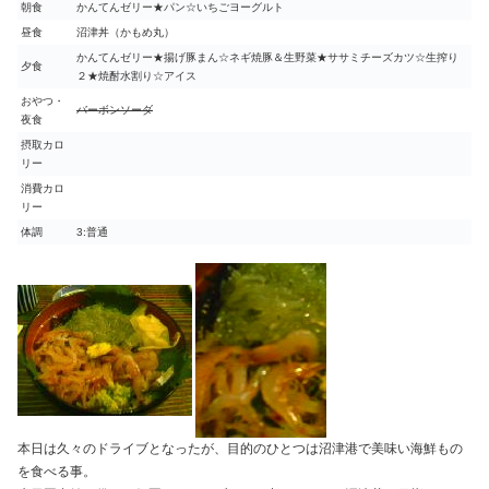
朝食
かんてんゼリー★パン☆いちごヨーグルト
昼食
沼津丼（かもめ丸）
かんてんゼリー★揚げ豚まん☆ネギ焼豚＆生野菜★ササミチーズカツ☆生搾り
夕食
２★焼酎水割り☆アイス
おやつ・
バーボンソーダ
夜食
摂取カロ
リー
消費カロ
リー
体調
3:普通
本日は久々のドライブとなったが、目的のひとつは沼津港で美味い海鮮もの
を食べる事。