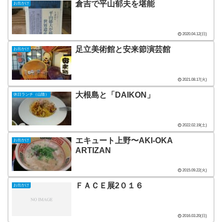
倉吉で平山郁夫を堪能
お出かけ
2020.04.12(日)
足立美術館と安来節演芸館
お出かけ
2021.08.17(火)
大根島と「DAIKON」
休日ランチ（山陰）
2022.02.19(土)
エキュート上野〜AKI-OKA
お出かけ
ARTIZAN
2015.09.22(火)
ＦＡＣＥ展2０１６
お出かけ
2016.03.20(日)