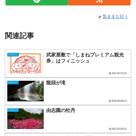
気ままな日々
関連記事
武家屋敷で「しまねプレミアム観光
お出かけ
券」はフィニッシュ
2021.06.27(日)
龍頭が滝
お出かけ
2020.08.09(日)
由志園の牡丹
お出かけ
2021.05.02(日)