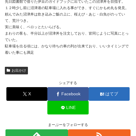
先日図書館で借りた伊豆のガイドブックに出ていたこの沼津丼を目指す。
１２時少し前に沼津港の駐車場に入れる事ができ、すぐにかもめ丸を発見。
頼んでみた沼津丼は炊き込みご飯の上に、桜えび・あじ・白魚がのってい
て、荒汁つき。
実に美味く、ペロッとたいらげる。
まわりの客も、半分以上が沼津丼を注文しており、皆同じように写真にとっ
ていた。
駐車場を出る頃には、かなり待ちの車の列が出来ており、いいタイミングで
着いた事にも満足
お出かけ
シェアする
X
Facebook
はてブ
LINE
まーぶーをフォローする