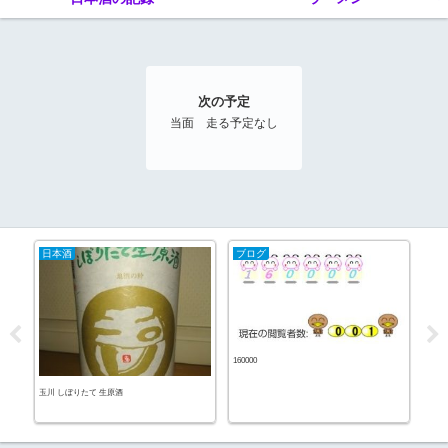
次の予定
当面 走る予定なし
日本酒
ブログ
20
160000
玉川 しぼりたて 生原酒
ネコ