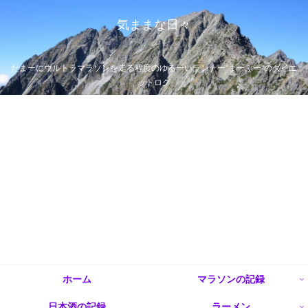
気ままな日々
たまーにウルトラマラソンを走る程度のゆるーいランナー”まーぶー”のダイエ
ットログ
ホーム
マラソンの記録
日本酒の記録
ラーメン