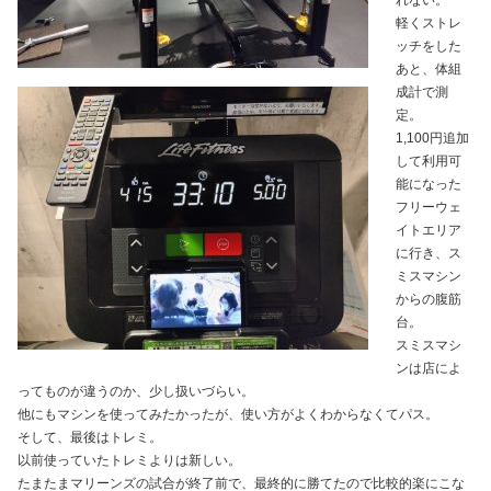
れない。
軽くストレ
ッチをした
あと、体組
成計で測
定。
1,100円追加
して利用可
能になった
フリーウェ
イトエリア
に行き、ス
ミスマシン
からの腹筋
台。
スミスマシ
ンは店によ
ってものが違うのか、少し扱いづらい。
他にもマシンを使ってみたかったが、使い方がよくわからなくてパス。
そして、最後はトレミ。
以前使っていたトレミよりは新しい。
たまたまマリーンズの試合が終了前で、最終的に勝てたので比較的楽にこな