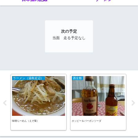
次の予定
当面 走る予定なし
ラーメン（湯島近辺）
酒全般
カ
コナ
百合
味噌らーめん（えぞ菊）
ホッピー＆バーボンソーダ