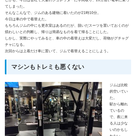
しかも、今日は会社で大量のシュレッダーに手間取り、20分遅い電車に乗っ
てしまった。
そんなこんなで、ジムのある建物に着いたのが21時10分。
今日は車の中で着替えた。
もちろんジムの中にも更衣室はあるのだが、脱いだスーツを置いておくのが
煩わしいとの判断し、帰りは簡易なものを着て帰ることにした。
しかし、実際にやってみると、車の中の着替えは大変だし、荷物がグチャグ
チャになる。
次回からは上着だけ車に置いて、ジムで着替えることにしよう。
マシンもトレミも悪くない
ジムは比較
的空いてい
た。
駅から離れ
ているの
で、夜に来
る人は少な
いのかもし