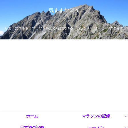
気ままな日々
たまーにウルトラマラソンを走る程度のゆるーいランナー”まーぶー”のダイエ
ットログ
ホーム
マラソンの記録
日本酒の記録
ラーメン