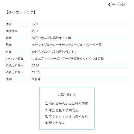
2024.04.03(水)
【ダイエットログ】
体重
72.1
体脂肪率
22.1
朝食
納豆ごはん☆味噌汁★トッポ
昼食
キーマ＆ダルカレー★ナン☆ヨーグルト[ターリー屋]
夕食
かけうどん☆ちくわ天[つるこし]
おやつ・夜食
マルエフ－☆バーボンソーダ★焼酎ロック☆つまみ種
摂取カロリー
2242
消費カロリー
2603
体調
3:普通
目次
前の日からジムに行く準備
車だと色々手間取る
マシンもトレミも悪くない
続くかなあ