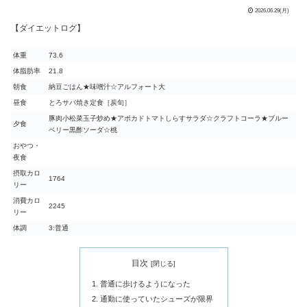
2026.06.29(月)
【ダイエットログ】
体重
73.6
体脂肪率
21.8
朝食
納豆ごはん★味噌汁☆アルフォート大
昼食
とろサバ焼き定食［炭旬］
豚肉小松菜玉子炒め★アボカドトマトしらすサラダ☆クラフトコーラ★ブルー
夕食
ベリー黒酢ソーダ☆桃
おやつ・
夜食
摂取カロ
1764
リー
消費カロ
2245
リー
体調
3:普通
目次
普通に歩けるようになった
通勤に使っていたシューズが限界