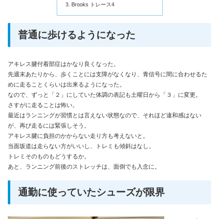
Brooks トレース4
普通に歩けるようになった
アキレス腱付着部症はかなり良くなった。
先週末あたりから、歩くことには支障がなくなり、青信号に間に合わせるた
めに走ることくらいは出来るようになった。
なので、ずっと「２」にしていた体調の表記も土曜日から「３」に変更。
さすがに走ることは怖い。
最近はランニングが習慣とは言えない状態なので、それほど違和感はない
が、再び走るには緊張しそう。
アキレス腱に負担のかからない走り方も考えないと。
当面坂道は走らない方がいいし、トレミも傾斜はなし。
トレミそのものもどうするか。
あと、ランニング前後のストレッチは、面倒でも入念に。
通勤に使っていたシューズが限界