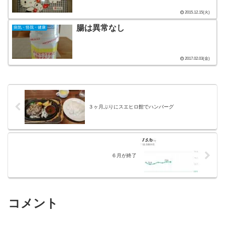
2015.12.15(火)
腸は異常なし
病気・怪我・健康
2017.02.03(金)
３ヶ月ぶりにスエヒロ館でハンバーグ
６月が終了
コメント