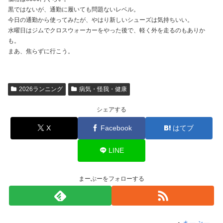
黒ではないが、通勤に履いても問題ないレベル。
今日の通勤から使ってみたが、やはり新しいシューズは気持ちいい。
水曜日はジムでクロスウォーカーをやった後で、軽く外を走るのもありか
も。
まあ、焦らずに行こう。
2026ランニング
病気・怪我・健康
シェアする
X
Facebook
はてブ
LINE
まーぶーをフォローする