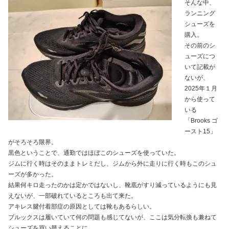
そんな中、
ランニング
シューズを
購入。
その前のシ
ューズにつ
いて記載が
ないが、
2025年１月
から使って
いる
「Brooks ゴ
ースト15」
がそろそろ限界。
黒色ということで、通勤ではほぼこのシューズを使っていた。
ジムに行く時はそのままトレミだし、ジムから外に走りに行く時もこのシュ
ーズが多かった。
結果何キロ走ったのかは定かではないし、靴底がすり減っているようにも見
えないが、一部破れているところも出て来た。
アキレス腱付着部症の原因としては靴もあるらしい。
ブルックスは履いていて何の問題も感じてないが、ここは気分転換も兼ねて
シューズを買い替えることに。