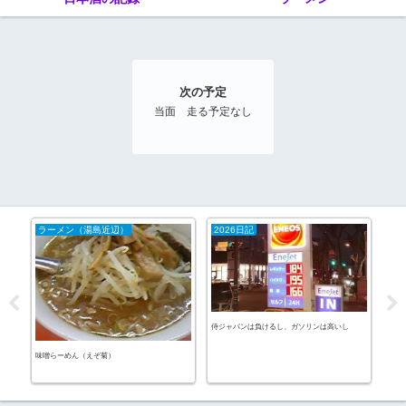
次の予定
当面 走る予定なし
ラーメン（湯島近辺）
2026日記
20
侍ジャパンは負けるし、ガソリンは高いし
パン
味噌らーめん（えぞ菊）