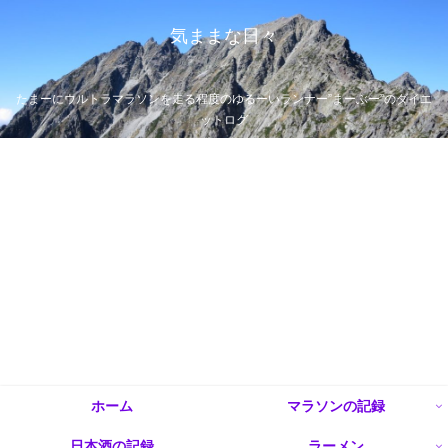
気ままな日々
たまーにウルトラマラソンを走る程度のゆるーいランナー”まーぶー”のダイエ
ットログ
ホーム
マラソンの記録
日本酒の記録
ラーメン