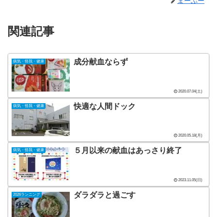
まーぶー
関連記事
成分献血ならず
病気・怪我・健康
2020.07.04(土)
快適な人間ドック
病気・怪我・健康
2020.05.18(月)
５月以来の献血はあっさり終了
病気・怪我・健康
2023.11.05(日)
ダラダラと過ごす
2026ランニング