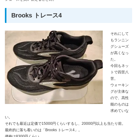
Brooks トレース4
それにして
もランニン
グシューズ
が高くなっ
た。
今回もネッ
トで四苦八
苦。
ウォーキン
グが主体な
ので、高性
能のものは
求めていな
い。
それでも最近は定価で15000円くらいするし、20000円以上も当たり前。
最終的に落ち着いのは「Brooks トレース4」。
価格は8300円くらい。