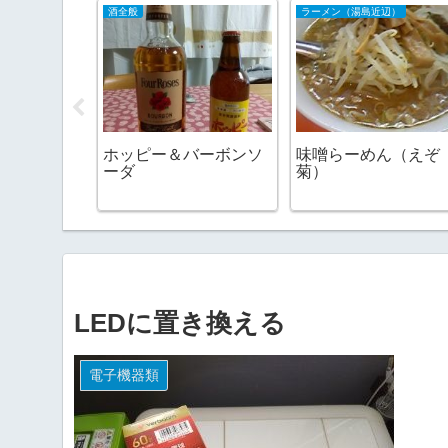
酒全般
ラーメン（湯島近辺）
ホッピー＆バーボンソ
味噌らーめん（えぞ
ーダ
菊）
LEDに置き換える
電子機器類