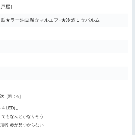
大戸屋］
瓜★ラー油豆腐☆マルエフ−★冷酒１☆パルム
次
をLEDに
くてもなんとかなりそう
の割引券が見つからない