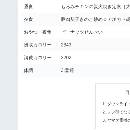
昼食
もろみチキンの炭火焼き定食［
夕食
豚肉茄子きのこ炒め☆アボカド胡
おやつ・夜食
ピーナッツせんべい
摂取カロリー
2343
消費カロリー
2202
体調
3:普通
目
ダウンライト
レフ型でな
ヤマダ電機