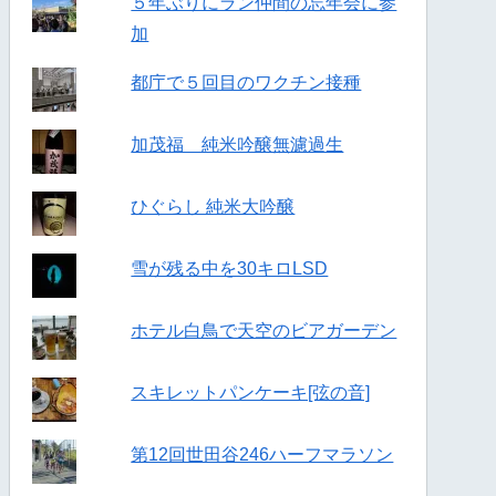
５年ぶりにラン仲間の忘年会に参
加
都庁で５回目のワクチン接種
加茂福 純米吟醸無濾過生
ひぐらし 純米大吟醸
雪が残る中を30キロLSD
ホテル白鳥で天空のビアガーデン
スキレットパンケーキ[弦の音]
第12回世田谷246ハーフマラソン