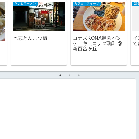
ラン＆ラーメン
カフェ・スイーツ
20
七志とんこつ編
コナズKONA農園パン
イ
ケーキ［コナズ珈琲@
て
新百合ヶ丘］