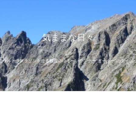
気ままな日々
にウルトラマラソンを走る程度のゆるーいランナー”まーぶー”のダイエ