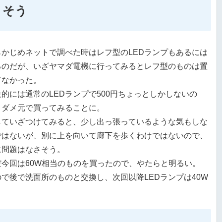
りそう
らかじめネットで調べた時はレフ型のLEDランプもあるには
るのだが、いざヤマダ電機に行ってみるとレフ型のものは置
てなかった。
段的には通常のLEDランプで500円ちょっとしかしないの
、ダメ元で買ってみることに。
していざつけてみると、少し出っ張っているような気もしな
ではないが、別に上を向いて廊下を歩くわけではないので、
に問題はなさそう。
だ今回は60W相当のものを買ったので、やたらと明るい。
ので後で洗面所のものと交換し、次回以降LEDランプは40W