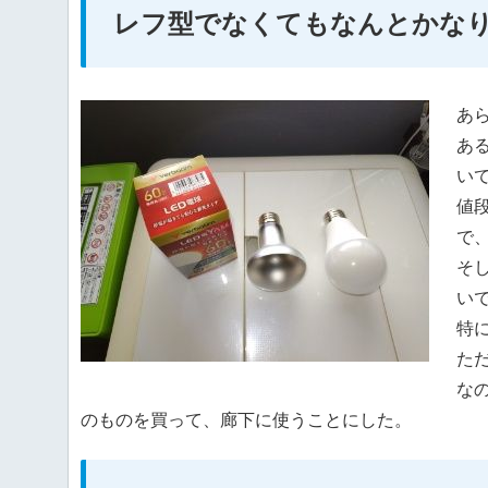
レフ型でなくてもなんとかな
あ
あ
い
値
で
そ
い
特
た
な
のものを買って、廊下に使うことにした。