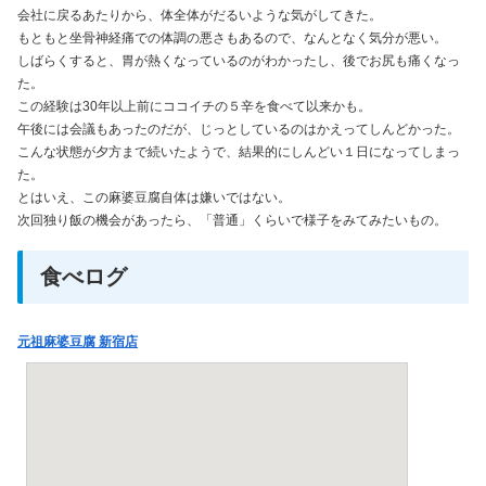
会社に戻るあたりから、体全体がだるいような気がしてきた。
もともと坐骨神経痛での体調の悪さもあるので、なんとなく気分が悪い。
しばらくすると、胃が熱くなっているのがわかったし、後でお尻も痛くなっ
た。
この経験は30年以上前にココイチの５辛を食べて以来かも。
午後には会議もあったのだが、じっとしているのはかえってしんどかった。
こんな状態が夕方まで続いたようで、結果的にしんどい１日になってしまっ
た。
とはいえ、この麻婆豆腐自体は嫌いではない。
次回独り飯の機会があったら、「普通」くらいで様子をみてみたいもの。
食べログ
元祖麻婆豆腐 新宿店