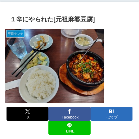
１辛にやられた[元祖麻婆豆腐]
平日ランチ
X
Facebook
はてブ
LINE