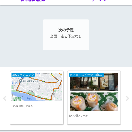
次の予定
当面 走る予定なし
2022ランニング
カフェ・スイーツ（山陰）
カ
パン屋目指して走る
コナ
百合
おやつ屋スリール