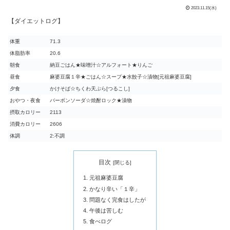
2023.11.15(水)
【ダイエットログ】
体重
71.3
体脂肪率
20.6
朝食
納豆ごはん★味噌汁☆アルフォート★りんご
昼食
麻婆豆腐１辛★ごはん☆スープ★水餃子☆漬物[元祖麻婆豆腐]
夕食
かけそば☆ちくわ天ぷら[つるこし]
おやつ・夜食
バーボンソーダ☆焼酎ロック★漬物
摂取カロリー
2113
消費カロリー
2606
体調
2:不調
目次
元祖麻婆豆腐
かなり辛い「１辛」
問題なく完食はしたが
午後は苦しむ
食べログ