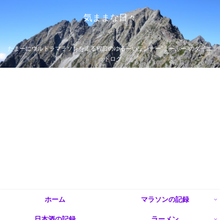
気ままな日々
たまーにウルトラマラソンを走る程度のゆるーいランナー”まーぶー”のダイエ
ットログ
ホーム
マラソンの記録
日本酒の記録
ラーメン