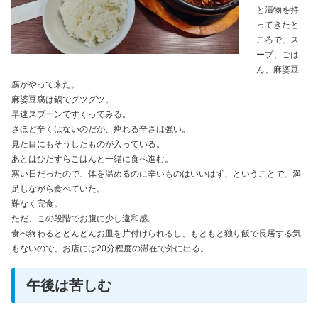
と漬物を持
ってきたと
ころで、ス
ープ、ごは
ん、麻婆豆
腐がやって来た。
麻婆豆腐は鍋でグツグツ。
早速スプーンですくってみる。
さほど辛くはないのだが、痺れる辛さは強い。
見た目にもそうしたものが入っている。
あとはひたすらごはんと一緒に食べ進む。
寒い日だったので、体を温めるのに辛いものはいいはず、ということで、満
足しながら食べていた。
難なく完食。
ただ、この段階でお腹に少し違和感。
食べ終わるとどんどんお皿を片付けられるし、もともと独り飯で長居する気
もないので、お店には20分程度の滞在で外に出る。
午後は苦しむ