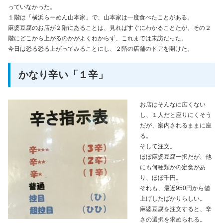
っていなかった。
１階は「横浜らーめん山本家」で、山本家は一度食べたことがある。
麻婆豆腐のお店が２階にあることは、見ればすぐにわかることたが、その２
階にどこから上がるのかがよくわからず、これまでは未訪だった。
今日は恐る恐る上がってみることにし、２階の店舗のドアを開けた。
かなり辛い「１辛」
お店はそんなに広くない
し、１人だと座りにくそう
だが、案内されるままに座
る。
そして注文。
ほぼ麻婆豆腐一択だが、他
にも何種類かの定食があ
り、ほぼ千円。
それも、最近950円から値
上げしたばかりらしい。
麻婆豆腐を注文すると、辛
さの選択を求められる。