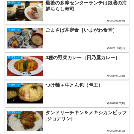
最後の多摩センターランチは銀蔵の海
平日ランチ
鮮ちらし寿司
2019.03.25(月)
ごまさば丼定食［いまがわ食堂］
平日ランチ
2023.10.03(火)
4種の野菜カレー［日乃屋カレー］
平日ランチ
2024.04.19(金)
つけ麺＋牛とん包（包王）
平日ランチ
2007.01.22(月)
タンドリーチキン＆メキシカンピラフ
平日ランチ
[ジョナサン]
2018.07.24(火)