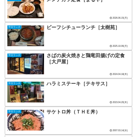
2026.06.15(月)
ビーフシチューランチ［太樹苑］
平日ランチ
2025.10.06(月)
さばの炭火焼きと鶏竜田揚げの定食
平日ランチ
［大戸屋］
2024.04.18(木)
ハラミステーキ［テキサス］
平日ランチ
2023.04.20(木)
サケトロ丼（ＴＨＥ丼）
平日ランチ
2007.03.14(水)