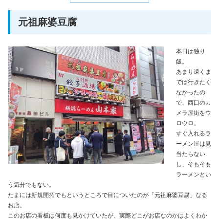
元祖麻婆豆腐
本日は独り
飯。
あまり遠くま
では行きたく
なかったの
で、西口のカ
メラ屋街をウ
ロウロ。
すぐ入れるラ
ーメン屋は見
当たらない
し、そもそも
ラーメンとい
う気分でもない。
たまには新規開拓でもというところで目についたのが「元祖麻婆豆腐」なる
お店。
このお店の看板は何度も見かけていたが、実際どこがお店なのかはよくわか