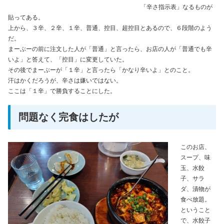
「辛さ指示表」なるものが
貼ってある。
上から、３辛、２辛、１辛、普通、控目、超控目とあるので、６段階のよう
だ。
まーぶーの前に注文した人が「普通」と言ったら、お店の人が「普通でも辛
いよ」と答えて、「控目」に変更していた。
その後でまーぶーが「１辛」と言ったら「かなり辛いよ」とのこと。
汗はかくだろうが、辛さは嫌いではない。
ここは「１辛」で勝負することにした。
問題なく完食はしたが
このお店、
スープ、味
玉、水餃
子、サラ
ダ、漬物が
食べ放題。
ということ
で、水餃子