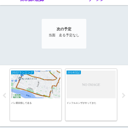
次の予定
当面 走る予定なし
2022ランニング
2018日記
20
@新
パン屋目指して走る
インフルエンザがやってきた
不安