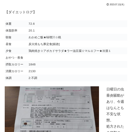
2023.07.13(木)
【ダイエットログ】
体重
72.6
体脂肪率
20.1
朝食
わかめご飯★味噌汁☆桃
昼食
炭火焼もち豚定食[銀政]
夕食
鶏肉焼き☆アボカドサラダ★ラー油豆腐☆マルエフー★冷酒１
おやつ・夜食
摂取カロリー
1846
消費カロリー
2130
体調
2:不調
日曜日の虫
垂炎騒動が
あり、今週
はなんとも
不安な状
態。
処方された