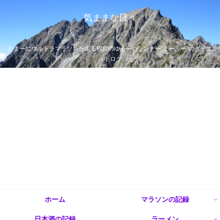
気ままな日々
たまーにウルトラマラソンを走る程度のゆるーいランナー”まーぶー”のダイエ
ットログ
ホーム
マラソンの記録
日本酒の記録
ラーメン