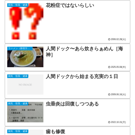
花粉症ではないらしい
病気・怪我・健康
2006.02.28(火)
人間ドック〜あら炊きらぁめん［海
ラーメン（新宿方面）
神］
2025.05.08(木)
人間ドックから始まる充実の１日
病気・怪我・健康
2009.06.16(火)
虫垂炎は回復しつつある
病気・怪我・健康
2022.10.31(月)
歯も修復
病気・怪我・健康