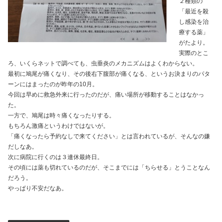
２種類の
「最近を殺
し感染を治
療する薬」
がたより。
実際のとこ
ろ、いくらネットで調べても、虫垂炎のメカニズムはよくわからない。
最初に鳩尾が痛くなり、その後右下腹部が痛くなる、というお決まりのパタ
ーンにはまったのが昨年の10月。
今回は早めに救急外来に行ったのだが、痛い場所が移動することはなかっ
た。
一方で、鳩尾は時々痛くなったりする。
もちろん激痛というわけではないが。
「痛くなったら予約なしで来てください」とは言われているが、そんなの嫌
だしなあ。
次に病院に行くのは３連休最終日。
その頃には薬も切れているのだが、そこまでには「ちらせる」とうことなん
だろう。
やっぱり不安だなあ。