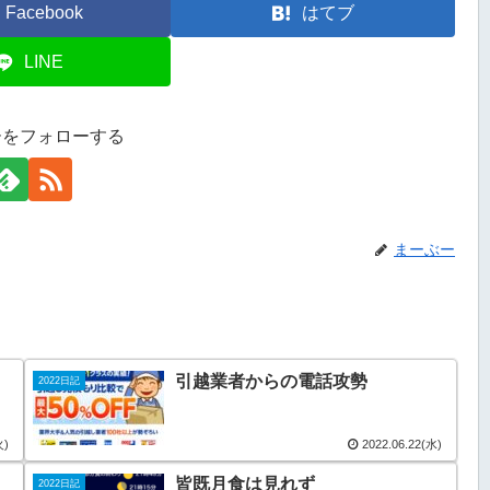
Facebook
はてブ
LINE
ーをフォローする
まーぶー
引越業者からの電話攻勢
2022日記
火)
2022.06.22(水)
皆既月食は見れず
2022日記