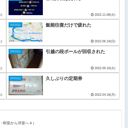
水)
2022.11.08(火)
飯能往復だけで疲れた
2022日記
土)
2022.06.19(日)
引越の段ボールが回収された
2022日記
火)
2022.05.10(火)
久しぶりの定期券
2022日記
水)
2022.04.18(月)
･･和室から洋室へ４）