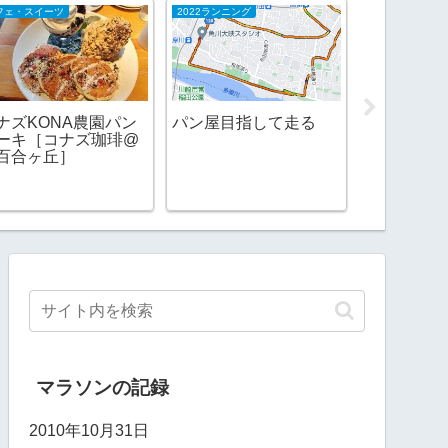
フェ・スイーツ
2022ランニング
日本酒
ナズKONA農園パン
パン屋目指して走る
ーキ［コナズ珈琲@
相模灘 辛
百合ヶ丘］
うすにごり
マラソンの記録
2010年10月31日