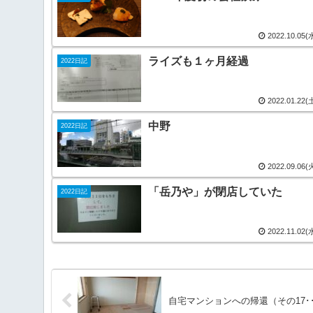
2022.10.05(
ライズも１ヶ月経過
2022日記
2022.01.22(
中野
2022日記
2022.09.06(
「岳乃や」が閉店していた
2022日記
2022.11.02(
自宅マンションへの帰還（その17･