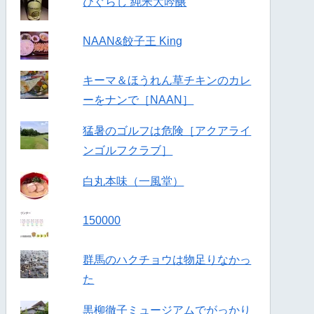
ひぐらし 純米大吟醸
NAAN&餃子王 King
キーマ＆ほうれん草チキンのカレ
ーをナンで［NAAN］
猛暑のゴルフは危険［アクアライ
ンゴルフクラブ］
白丸本味（一風堂）
150000
群馬のハクチョウは物足りなかっ
た
黒柳徹子ミュージアムでがっかり