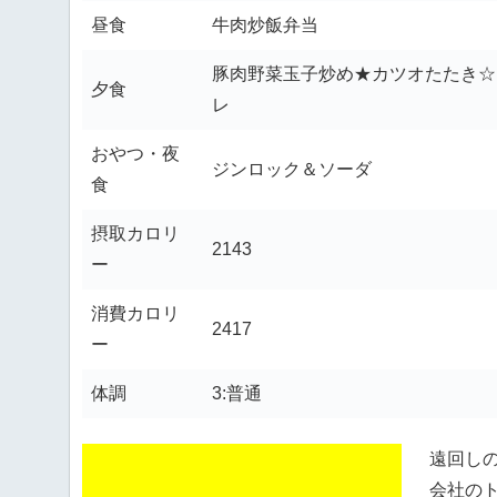
昼食
牛肉炒飯弁当
豚肉野菜玉子炒め★カツオたたき☆
夕食
レ
おやつ・夜
ジンロック＆ソーダ
食
摂取カロリ
2143
ー
消費カロリ
2417
ー
体調
3:普通
遠回し
会社の