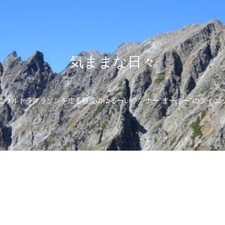
気ままな日々
にウルトラマラソンを走る程度のゆるーいランナー”まーぶー”のダイエ