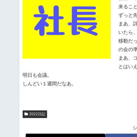
来るこ
ずっと
まあ、
いたら
移動だ
の会の
まあ、
とはい
明日も会議。
しんどい１週間だなあ。
2022日記