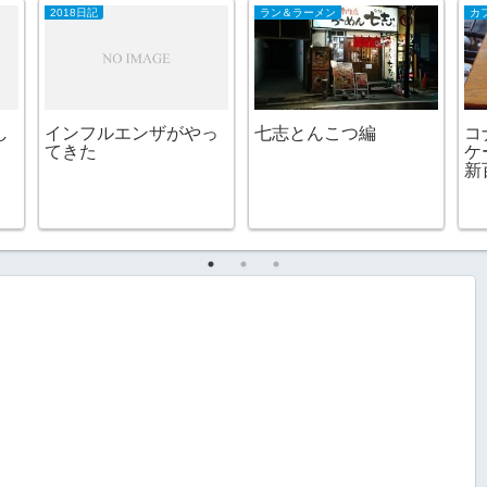
2018日記
ラン＆ラーメン
カ
し
インフルエンザがやっ
七志とんこつ編
コ
てきた
ケ
新