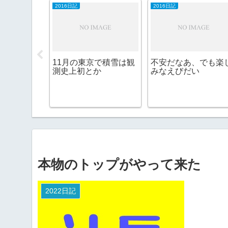
2016日記
2016日記
は負ける
11月の東京で積雪は観
不安だなあ、でも楽
ンは高いし
測史上初とか
みなえびだい
本物のトップがやって来た
2022日記