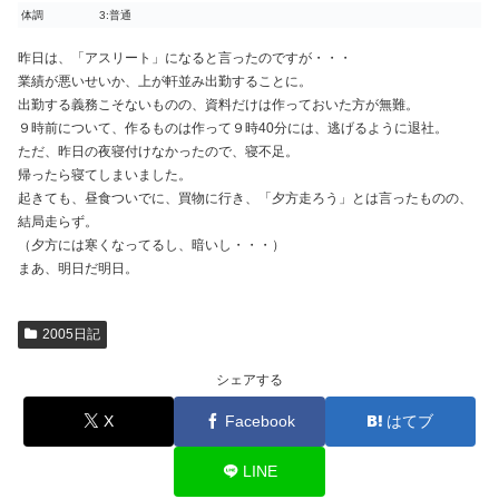
体調
3:普通
昨日は、「アスリート」になると言ったのですが・・・
業績が悪いせいか、上が軒並み出勤することに。
出勤する義務こそないものの、資料だけは作っておいた方が無難。
９時前について、作るものは作って９時40分には、逃げるように退社。
ただ、昨日の夜寝付けなかったので、寝不足。
帰ったら寝てしまいました。
起きても、昼食ついでに、買物に行き、「夕方走ろう」とは言ったものの、
結局走らず。
（夕方には寒くなってるし、暗いし・・・）
まあ、明日だ明日。
2005日記
シェアする
X
Facebook
はてブ
LINE