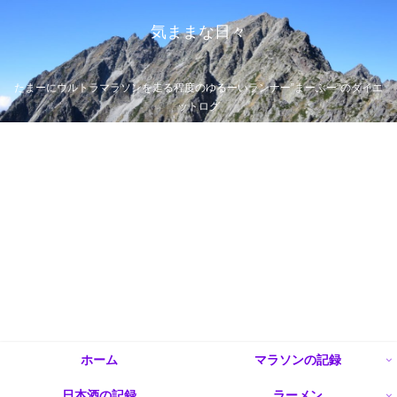
気ままな日々
たまーにウルトラマラソンを走る程度のゆるーいランナー”まーぶー”のダイエ
ットログ
ホーム
マラソンの記録
日本酒の記録
ラーメン