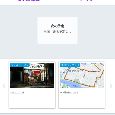
次の予定
当面 走る予定なし
ラン＆ラーメン
2022ランニング
20
七志とんこつ編
パン屋目指して走る
ネコ