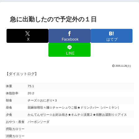
急に出勤したので予定外の１日
X
Facebook
はてブ
LINE
2005.11.26(土)
【ダイエットログ】
体重
75.1
体脂肪率
20.2
朝食
チーズ☆おにぎり×３
昼食
胡麻味噌坦々麺☆チャーシュウご飯★ドリンクバー［バーミヤン］
夕食
かんてんゼリー☆お好み焼き★キムチ☆淡麗２★焼酎お湯割り☆アイス
おやつ・夜食
バーボンソーダ
摂取カロリー
消費カロリー