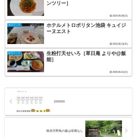
ンツリー］
2024.09.29(日)
ホテルメトロポリタン池袋 キュイジ
休日ランチ
ーヌエスト
2015.08.13(木)
生粉打天せいろ［草日庵 よりや@飯
休日ランチ
能］
2025.09.21(日)
200000
軽井沢野鳥の森は収穫なし