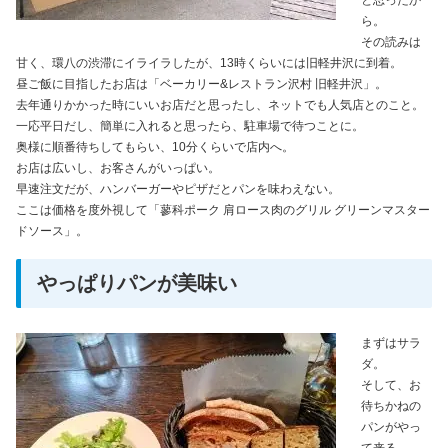
と思ったか
ら。
その読みは
甘く、環八の渋滞にイライラしたが、13時くらいには旧軽井沢に到着。
昼ご飯に目指したお店は「ベーカリー&レストラン沢村 旧軽井沢」。
去年通りかかった時にいいお店だと思ったし、ネットでも人気店とのこと。
一応平日だし、簡単に入れると思ったら、駐車場で待つことに。
奥様に順番待ちしてもらい、10分くらいで店内へ。
お店は広いし、お客さんがいっぱい。
早速注文だが、ハンバーガーやピザだとパンを味わえない。
ここは価格を度外視して「蓼科ポーク 肩ロース肉のグリル グリーンマスター
ドソース」。
やっぱりパンが美味い
まずはサラ
ダ。
そして、お
待ちかねの
パンがやっ