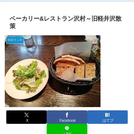
ベーカリー&レストラン沢村～旧軽井沢散
策
休日ランチ
X
Facebook
はてブ
LINE