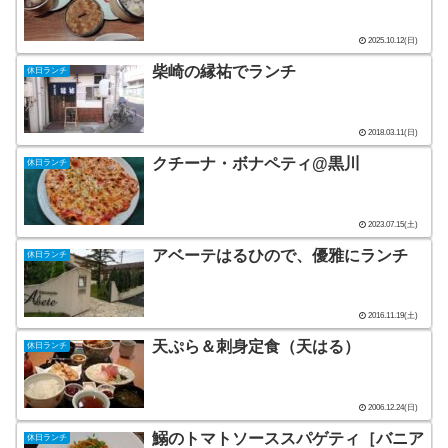
2025.10.12(日)
柴崎の縁祐でランチ
休日ランチ
2018.03.11(日)
クチーナ・ボナペティ@黒川
休日ランチ
2023.07.15(土)
アベーテはるひので、優雅にランチ
休日ランチ
2016.11.19(土)
天ぷら＆刺身定食（天はる）
休日ランチ
2006.12.24(日)
鰯のトマトソーススパゲティ［バニア
休日ランチ