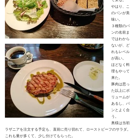
て来る。
やはり、こ
のパンが美
味い。
３種類のパ
ンの名前ま
ではわから
ないが、ど
れもレベル
が高い。
ほどなく料
理もやって
来た。
豚肉は思っ
た以上にボ
リュームが
あるし、パ
ンとよく合
う。
奥様は当初
ラザニアを注文する予定も、直前に売り切れて、ローストビーフのサラダ。
これも量が多くて、少し分けてもらった。