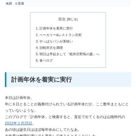
体調
3:普通
目次
計画年休を着実に実行
ベーカリー&レストラン沢村
やっぱりパンが美味い
旧軽井沢を満喫
明日は早起きして「軽井沢野鳥の森」へ
食べログ
計画年休を着実に実行
本日は計画年休。
年に６日とることが義務付けられている計画年休だが、ここ数年まともにと
っていないような。
このブログで「計画年休」と検索すると、直近で出てくるのは山陰時代の
2022年２月25日
。
あの頃は誕生日はほぼ毎年休みにしてたなあ。