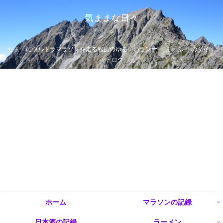
気ままな日々
たまーにウルトラマラソンを走る程度のゆるーいランナー”まーぶー”のダイエ
ットログ
ホーム
マラソンの記録
日本酒の記録
ラーメン