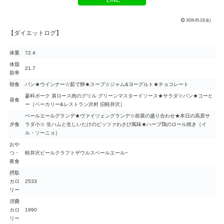
2026.05.22(金)
【ダイエットログ】
体重
72.4
体脂
21.7
肪率
朝食
パン★ウインナー☆茹で卵★スープ☆ジャム&ヨーグルト★チョコレート
蓼科ポーク 肩ロース肉のグリル グリーンマスタードソース★サラダ☆パン★コーヒ
昼食
ー［ベーカリー&レストラン沢村 旧軽井沢］
ペールエールグランデ★ヴァイツェングランデ☆前菜の盛り合わせ★本日の高原サ
夕食
ラダ小☆ 生ハムと生しいたけのピッツァわさび風味★ハーブ鶏のロール焼き［イ
ル・ソーニョ］
おや
つ・
軽井沢ビールクラフトザウルスペールエール−
夜食
摂取
カロ
2533
リー
消費
カロ
1990
リー