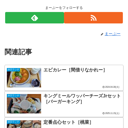
まーぶーをフォローする
まーぶー
関連記事
エビカレー［間借りなかれー］
休日ランチ
2024.04.30(火)
キングミールワッパーチーズJrセット
休日ランチ
［バーガーキング］
2025.11.15(土)
定番点心セット［桃菜］
休日ランチ