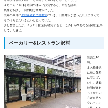
今年度は無理矢理にでも率先して休みをとることにした。
４月中旬に今日を最初の休みに設定すると、旅行を計画。
奥様と相談し、目的地は軽井沢にした。
去年の６月に
母親を連れて軽井沢
に行き、旧軽井沢が思った以上に良くて、
そのうちまた行きたいと思っていた。
少し苦労したが、４月15日に宿が確定すると、この日が来るのを目標に仕事
していた感じ。
ベーカリー&レストラン沢村
出発は10
時。
まあ軽井沢
に昼ご飯時
に着けばい
いし、通勤
時間が終わ
ってからの
方が道路が
空いている