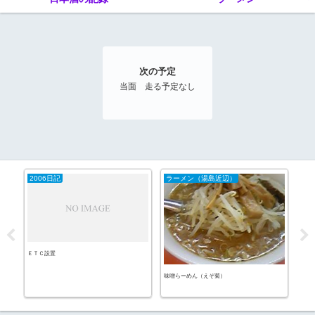
次の予定
当面 走る予定なし
2006日記
ラーメン（湯島近辺）
20
ＥＴＣ設置
味噌らーめん（えぞ菊）
ネコ