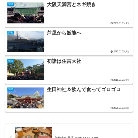
大阪天満宮とネギ焼き
帰省
2008.01.01(火)
芦屋から飯能へ
帰省
2012.01.02(月)
初詣は住吉大社
帰省
2016.01.01(金)
生田神社＆飲んで食ってゴロゴロ
帰省
2025.01.01(水)
京都焼肉 天壇 1965 SENGAWA