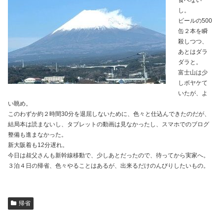
食べない
し。
ビールの500
缶２本を瞬
殺しつつ、
あとはダラ
ダラと。
富士山は少
しボヤケて
いたが、よ
い眺め。
このわずか約２時間30分を退屈しないために、色々と仕込んできたのだが、
結局本は読まないし、タブレットの動画は見なかったし、スマホでのブログ
整備も進まなかった。
新大阪着も12分遅れ。
今日は叔父さんも新幹線移動で、少しあとだったので、待ってから実家へ。
３泊４日の帰省、色々やることはあるが、出来るだけのんびりしたいもの。
帰省