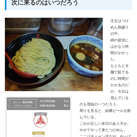
次に来るのはいつだろう
注文はつけ
めん熱盛り
の中。
綿の提供に
はかなり時
間がかかっ
た。
もともと太
麺で茹でる
のに時間が
かかるのだ
が、今日は
混んでいる
のも理由の一つだろう。
周りを見ると、結構ビールを飲
んでいる。
これが正しい休日のあり方か。
やがてやって来たつけめん。
ここはチェーン店だが、やっぱ