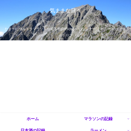
気ままな日々
たまーにウルトラマラソンを走る程度のゆるーいランナー”まーぶー”のダイエ
ットログ
ホーム
マラソンの記録
日本酒の記録
ラーメン