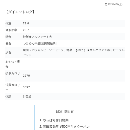
2023.04.29(土)
【ダイエットログ】
体重
71.6
体脂肪率
20.7
朝食
炒飯★アルフォート大
昼食
つけめん中盛[三田製麺所]
焼肉（バラカルビ、ソーセージ、野菜、きのこ）★マルエフ２☆ホッピーフル
夕食
セット
おやつ・夜
食
摂取カロリ
2676
ー
消費カロリ
3097
ー
体調
3:普通
目次
やっぱり休日出勤
三田製麺所で500円引きクーポン