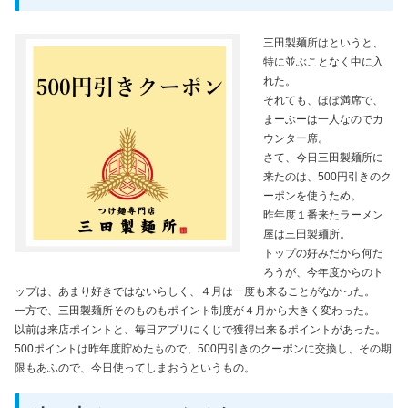
三田製麺所はというと、
特に並ぶことなく中に入
れた。
それても、ほぼ満席で、
まーぶーは一人なのでカ
ウンター席。
さて、今日三田製麺所に
来たのは、500円引きのク
ーポンを使うため。
昨年度１番来たラーメン
屋は三田製麺所。
トップの好みだから何だ
ろうが、今年度からのト
ップは、あまり好きではないらしく、４月は一度も来ることがなかった。
一方で、三田製麺所そのものもポイント制度が４月から大きく変わった。
以前は来店ポイントと、毎日アプリにくじで獲得出来るポイントがあった。
500ポイントは昨年度貯めたもので、500円引きのクーポンに交換し、その期
限もあふので、今日使ってしまおうというもの。