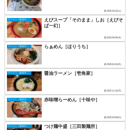
2025.03.22(土)
えびスープ「そのまま」しお［えびそ
ラーメン（新宿方面）
ば一幻］
2024.09.05(木)
らぁめん［ほりうち］
ラーメン（新宿方面）
2026.04.23(木)
醤油ラーメン［壱角家］
ラーメン（新宿方面）
2022.11.14(月)
赤味噌らーめん［十味や］
ラーメン（新宿方面）
2025.04.06(日)
つけ麺中盛［三田製麺所］
ラーメン（新宿方面）