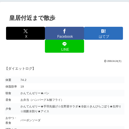
皇居付近まで散歩
X
Facebook
はてブ
LINE
2006.04.24(月)
【ダイエットログ】
体重
74.2
体脂肪率
19
朝食
かんてんゼリー★パン
昼食
お弁当（ハンバーグ＆鯵フライ）
かんてんゼリー★手羽先揚げ☆生野菜サラダ★冷奴☆きんぴらごぼう★生搾り
夕食
☆焼酎水割り★アイス
おやつ・
バーボンソーダ
夜食