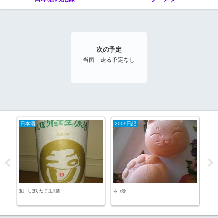
次の予定
当面 走る予定なし
日本酒
2009日記
20
パン
玉川 しぼりたて 生原酒
ネコ最中