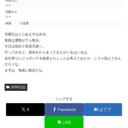
摂取カロ
リー
消費カロ
リー
体調
3:普通
月曜日はとりあえずお弁当。
食後は運動がてら散歩。
今日は初めて皇居方面へ。
行ってみると、昼休みから走ってる人がいるはいるは。
会社帰りにジョギング＆銭湯もちょっとは考えてみたが、こりゃ混んでるん
だろうな。
まずは、地道に散歩だな。
2006日記
シェアする
X
Facebook
はてブ
LINE