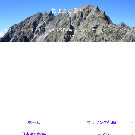
気ままな日々
たまーにウルトラマラソンを走る程度のゆるーいランナー”まーぶー”のダイエ
ットログ
ホーム
マラソンの記録
日本酒の記録
ラーメン