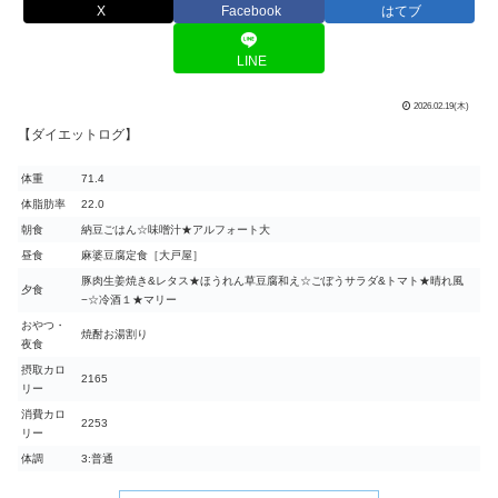
X
Facebook
はてブ
LINE
2026.02.19(木)
【ダイエットログ】
体重
71.4
体脂肪率
22.0
朝食
納豆ごはん☆味噌汁★アルフォート大
昼食
麻婆豆腐定食［大戸屋］
豚肉生姜焼き&レタス★ほうれん草豆腐和え☆ごぼうサラダ&トマト★晴れ風
夕食
−☆冷酒１★マリー
おやつ・
焼酎お湯割り
夜食
摂取カロ
2165
リー
消費カロ
2253
リー
体調
3:普通