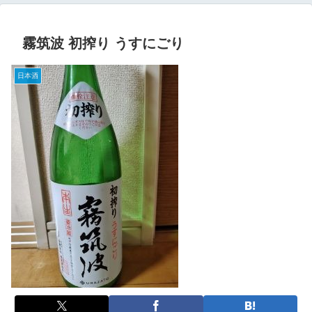
霧筑波 初搾り うすにごり
日本酒