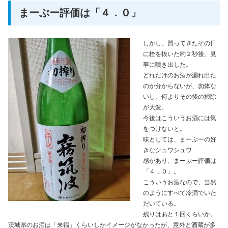
まーぶー評価は「４．０」
しかし、買ってきたその日
に栓を抜いた約２秒後、見
事に噴き出した。
どれだけのお酒が漏れ出た
のか分からないが、勿体な
いし、何よりその後の掃除
が大変。
今後はこういうお酒には気
をつけないと。
味としては、まーぶーの好
きなシュワシュワ
感があり、まーぶー評価は
「４．０」。
こういうお酒なので、当然
のようにすべて冷酒でいた
だいている。
残りはあと１回くらいか。
茨城県のお酒は「来福」くらいしかイメージがなかったが、意外と酒蔵が多