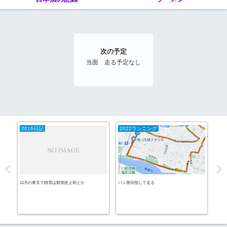
次の予定
当面 走る予定なし
2016日記
2022ランニング
20
11月の東京で積雪は観測史上初とか
パン屋目指して走る
ネコ