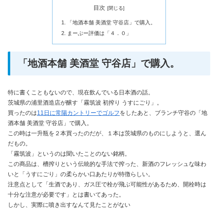
目次
「地酒本舗 美酒堂 守谷店」で購入。
まーぶー評価は「４．０」
「地酒本舗 美酒堂 守谷店」で購入。
特に書くこともないので、現在飲んでいる日本酒の話。
茨城県の浦里酒造店が醸す「霧筑波 初搾り うすにごり」。
買ったのは
11日に常陽カントリーでゴルフ
をしたあと、ブランチ守谷の「地
酒本舗 美酒堂 守谷店」で購入。
この時は一升瓶を２本買ったのだが、１本は茨城県のものにしようと、選ん
だもの。
「霧筑波」というのは聞いたことのない銘柄。
この商品は、槽搾りという伝統的な手法で搾った、新酒のフレッシュな味わ
いと「うすにごり」の柔らかい口あたりが特徴らしい。
注意点として「生酒であり、ガス圧で栓が飛ぶ可能性があるため、開栓時は
十分な注意が必要です」とは書いてあった。
しかし、実際に噴き出すなんて見たことがない