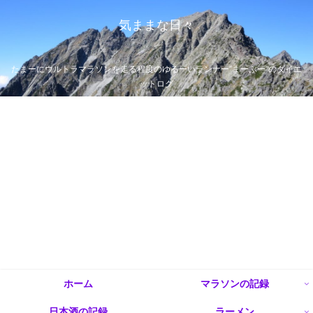
気ままな日々
たまーにウルトラマラソンを走る程度のゆるーいランナー”まーぶー”のダイエ
ットログ
ホーム
マラソンの記録
日本酒の記録
ラーメン