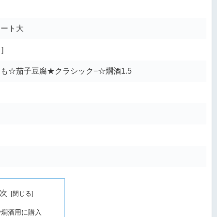
ォート大
一］
も☆茄子豆腐★クラシック−☆燗酒1.5
次
で燗酒用に購入