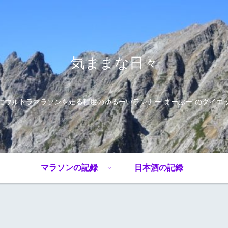
気ままな日々
にウルトラマラソンを走る程度のゆるーいランナー”まーぶー”のダイエ
マラソンの記録
日本酒の記録