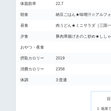
体脂肪率
22.7
朝食
納豆ごはん★味噌汁☆アルフ
昼食
肉うどん★ミニサラダ［三国
夕食
豚肉厚揚げきのこ炒め★ししゃ
おやつ・夜食
摂取カロリー
2019
消費カロリー
2358
体調
3:普通
目
籠屋