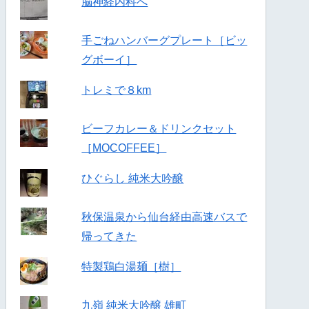
脳神経内科へ
手ごねハンバーグプレート［ビッ
グボーイ］
トレミで８km
ビーフカレー＆ドリンクセット
［MOCOFFEE］
ひぐらし 純米大吟醸
秋保温泉から仙台経由高速バスで
帰ってきた
特製鶏白湯麺［樹］
九嶺 純米大吟醸 雄町