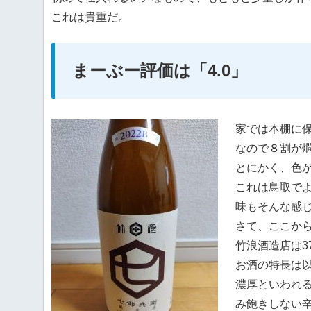
これは貴重だ。
まーぶー評価は「4.0」
家では本棚に
なので８割が
とにかく、色
これは鳥取で
味もそんな感
さて、ここか
竹浪酒造店は3
お酒の特長は
濃厚といわれ
み飽きしない