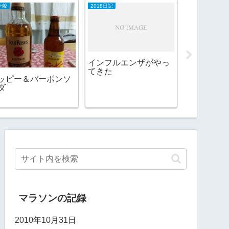
全般
2018日記
ラン＆ラーメン
インフルエンザがやっ
七志とんこ
てきた
ッピー＆バーボンソ
ダ
マラソンの記録
2010年10月31日