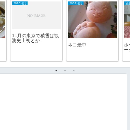
2016日記
2009日記
酒
11月の東京で積雪は観
測史上初とか
ネコ最中
ホ
ー