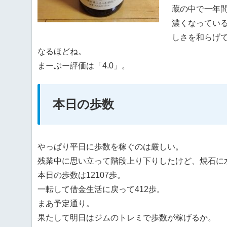
蔵の中で一年
濃くなってい
しさを和らげ
なるほどね。
まーぶー評価は「4.0」。
本日の歩数
やっぱり平日に歩数を稼ぐのは厳しい。
残業中に思い立って階段上り下りしたけど、焼石に
本日の歩数は12107歩。
一転して借金生活に戻って412歩。
まあ予定通り。
果たして明日はジムのトレミで歩数が稼げるか。