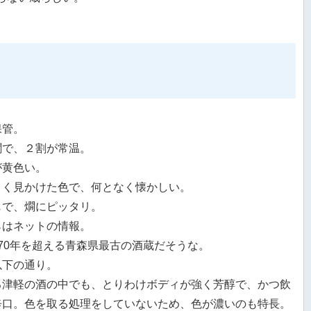
保管。
燗で、２割が常温。
が黄色い。
よく見かけた色で、何となく懐かしい。
じで、燗にピッタリ。
らはネットの情報。
70年を超える青森県最古の酒蔵だそうな。
以下の通り。
る津軽の酒の中でも、とりわけボディが強く芳醇で、かつ飲
辛口。色を取る処理をしていないため、色が濃いのも特長。