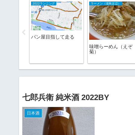
2022ランニング
ラーメン（湯島近辺）
離がわから
パン屋目指して走る
きた
味噌らーめん（えぞ
菊）
七郎兵衛 純米酒 2022BY
日本酒