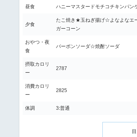
昼食
ハニーマスタードモチコチキンパン
たこ焼き★玉ねぎ揚げ☆よなよなエ
夕食
ガーコーン
おやつ・夜
バーボンソーダ☆焼酎ソーダ
食
摂取カロリ
2787
ー
消費カロリ
2825
ー
体調
3:普通
目