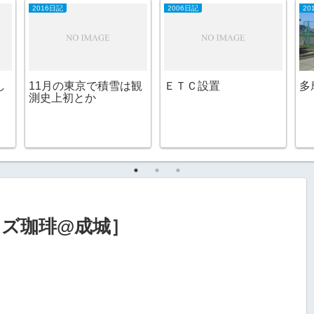
2016日記
2006日記
2
し
11月の東京で積雪は観
ＥＴＣ設置
多
測史上初とか
ズ珈琲@成城］