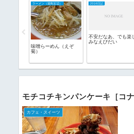
ラーメン（湯島近辺）
2016日記
は負ける
不安だなあ、でも楽
ンは高いし
みなえびだい
味噌らーめん（えぞ
菊）
モチコチキンパンケーキ［コナ
カフェ・スイーツ