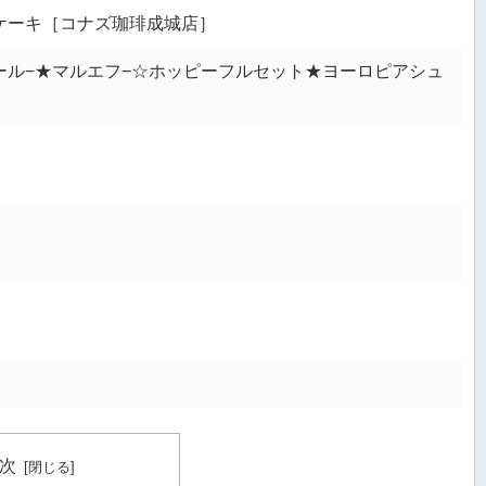
ケーキ［コナズ珈琲成城店］
ール−★マルエフ−☆ホッピーフルセット★ヨーロピアシュ
次