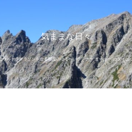
気ままな日々
にウルトラマラソンを走る程度のゆるーいランナー”まーぶー”のダイエ