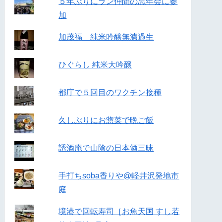
５年ぶりにラン仲間の忘年会に参
加
加茂福 純米吟醸無濾過生
ひぐらし 純米大吟醸
都庁で５回目のワクチン接種
久しぶりにお惣菜で晩ご飯
誘酒庵で山陰の日本酒三昧
手打ちsoba香りや@軽井沢発地市
庭
境港で回転寿司［お魚天国 すし若