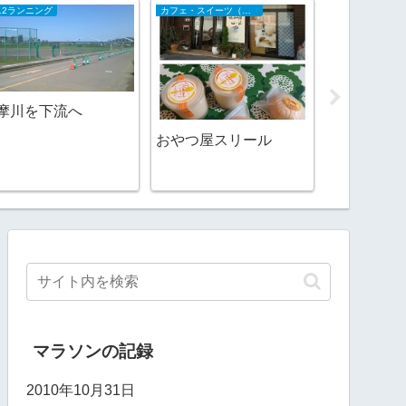
012ランニング
カフェ・スイーツ（山陰）
2009日記
摩川を下流へ
おやつ屋スリール
ネコ最中
マラソンの記録
2010年10月31日