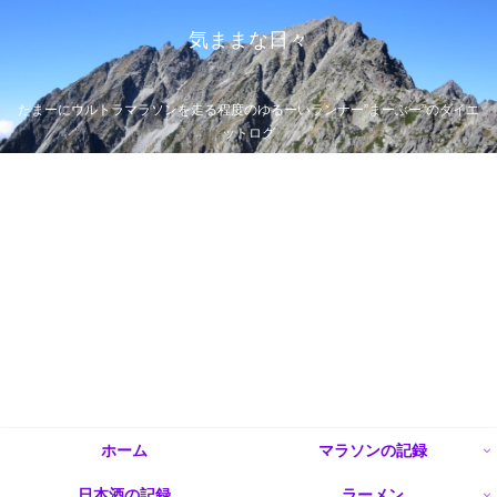
気ままな日々
たまーにウルトラマラソンを走る程度のゆるーいランナー”まーぶー”のダイエ
ットログ
ホーム
マラソンの記録
日本酒の記録
ラーメン