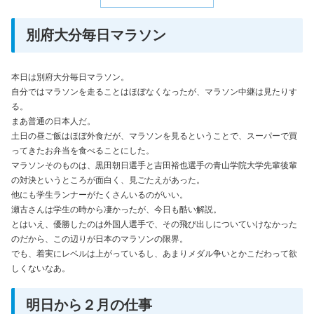
別府大分毎日マラソン
本日は別府大分毎日マラソン。
自分ではマラソンを走ることはほぼなくなったが、マラソン中継は見たりす
る。
まあ普通の日本人だ。
土日の昼ご飯はほぼ外食だが、マラソンを見るということで、スーパーで買
ってきたお弁当を食べることにした。
マラソンそのものは、黒田朝日選手と吉田裕也選手の青山学院大学先輩後輩
の対決というところが面白く、見ごたえがあった。
他にも学生ランナーがたくさんいるのがいい。
瀬古さんは学生の時から凄かったが、今日も酷い解説。
とはいえ、優勝したのは外国人選手で、その飛び出しについていけなかった
のだから、この辺りが日本のマラソンの限界。
でも、着実にレベルは上がっているし、あまりメダル争いとかこだわって欲
しくないなあ。
明日から２月の仕事