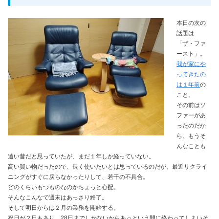
本日の次の
話題は
「ザ・ファ
ースト」。
我が家にや
ってきたの
は１年前
の
こと。
その前はソ
ファーがあ
ったのだか
ら、もうそ
んなことも
遠い昔だと思っていたが、まだ１年しか経っていない。
高い買い物だったので、長く使いたいとは思っているのだが、最近リクライ
ニングがすぐに戻らなかったりして、若干の不具合。
どのくらいもつものなのかちょっと心配。
そんなこんなで週末はあっさり終了。
そして明日からは２月の業務を開始する。
祝日が２日もあり、28日までしかないからあっという間に終わってしまいそ