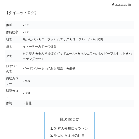
2026.02.01(日)
【ダイエットログ】
体重
72.2
体脂肪率
22.0
朝食
焼いたパン★スープ☆ハムエッグ★ヨーグルト☆パイの実
昼食
イトーヨーカドーの弁当
たこ焼き★玉ねぎ揚げ☆グッドエール−★マルエフ−☆ホッピーフルセット★ハ
夕食
ーゲンダッツミニ
おやつ・
バーボンソーダ☆焼酎お湯割り★佃煮
夜食
摂取カロ
2606
リー
消費カロ
2600
リー
体調
3:普通
目次
別府大分毎日マラソン
明日から２月の仕事