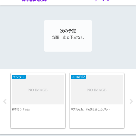
次の予定
当面 走る予定なし
エンタメ
2016日記
20
寝不足でゴミ拾い
不安だなあ、でも楽しみなえびだい
月間