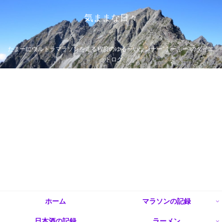
気ままな日々
たまーにウルトラマラソンを走る程度のゆるーいランナー”まーぶー”のダイエ
ットログ
ホーム
マラソンの記録
日本酒の記録
ラーメン