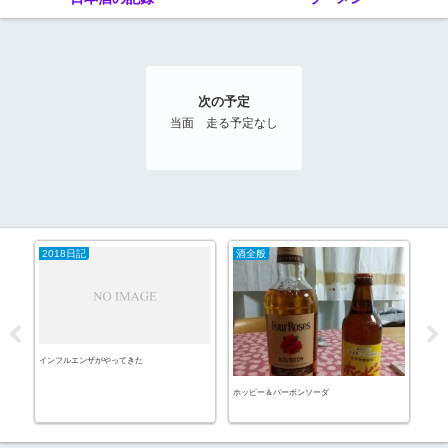
次の予定
当面 走る予定なし
2018日記
酒全般
20
インフルエンザがやってきた
パン
ホッピー＆バーボンソーダ