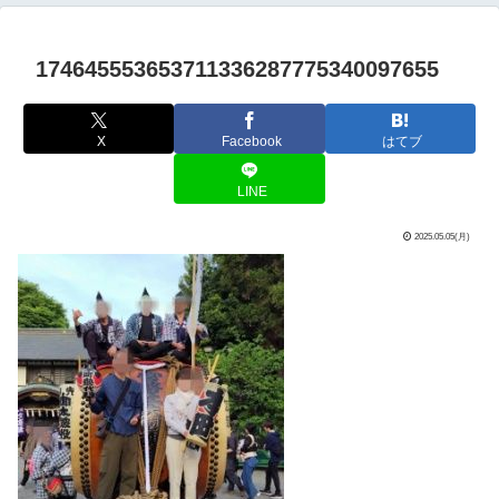
174645553653711336287775340097655
X
Facebook
はてブ
LINE
2025.05.05(月)