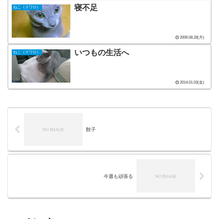
寝不足
ねこ（スワロ）
2006.08.28(月)
いつもの生活へ
ねこ（スワロ）
2014.01.03(金)
餃子
今週も頑張る