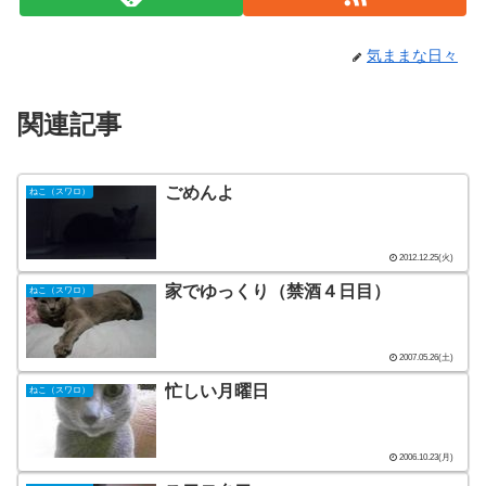
気ままな日々
関連記事
ごめんよ
ねこ（スワロ）
2012.12.25(火)
家でゆっくり（禁酒４日目）
ねこ（スワロ）
2007.05.26(土)
忙しい月曜日
ねこ（スワロ）
2006.10.23(月)