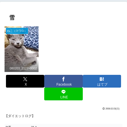
雪
ねこ（スワロ）
080203_2127~0002
X
Facebook
はてブ
LINE
2008.02.03(日)
【ダイエットログ】