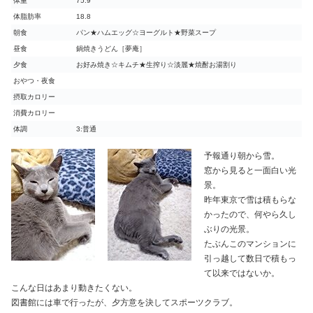
体重
75.9
体脂肪率
18.8
朝食
パン★ハムエッグ☆ヨーグルト★野菜スープ
昼食
鍋焼きうどん［夢庵］
夕食
お好み焼き☆キムチ★生搾り☆淡麗★焼酎お湯割り
おやつ・夜食
摂取カロリー
消費カロリー
体調
3:普通
予報通り朝から雪。
窓から見ると一面白い光
景。
昨年東京で雪は積もらな
かったので、何やら久し
ぶりの光景。
たぶんこのマンションに
引っ越して数日で積もっ
て以来ではないか。
こんな日はあまり動きたくない。
図書館には車で行ったが、夕方意を決してスポーツクラブ。