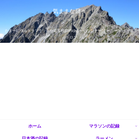
気ままな日々
たまーにウルトラマラソンを走る程度のゆるーいランナー”まーぶー”のダイエ
ットログ
ホーム
マラソンの記録
日本酒の記録
ラーメン