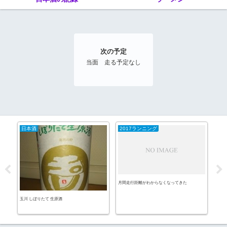
次の予定
当面 走る予定なし
日本酒
2017ランニング
20
月間走行距離がわからなくなってきた
多摩
玉川 しぼりたて 生原酒