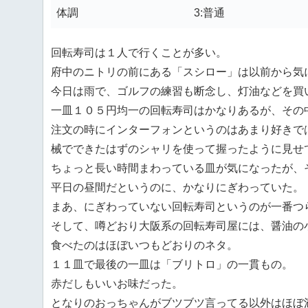
体調
3:普通
回転寿司は１人で行くことが多い。
府中のニトリの前にある「スシロー」は以前から気
今日は雨で、ゴルフの練習も断念し、灯油などを買
一皿１０５円均一の回転寿司はかなりあるが、その
注文の時にインターフォンというのはあまり好きで
械でできたはずのシャリを使って握ったように見せ
ちょっと長い時間まわっている皿が気になったが、
平日の昼間だというのに、かなりにぎわっていた。
まあ、にぎわっていない回転寿司というのが一番つ
そして、噂どおり大阪系の回転寿司屋には、醤油の
食べたのはほぼいつもどおりのネタ。
１１皿で最後の一皿は「ブリトロ」の一貫もの。
赤だしもいいお味だった。
となりのおっちゃんがブツブツ言ってる以外はほぼ