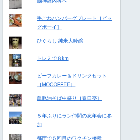
脳神経内科へ
手ごねハンバーグプレート［ビッ
グボーイ］
ひぐらし 純米大吟醸
トレミで８km
ビーフカレー＆ドリンクセット
［MOCOFFEE］
鳥豚油そば中盛り［春日亭］
５年ぶりにラン仲間の忘年会に参
加
都庁で５回目のワクチン接種