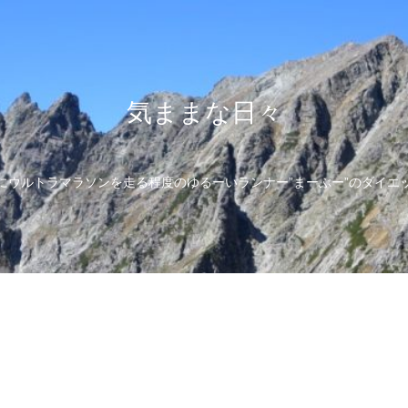
気ままな日々
にウルトラマラソンを走る程度のゆるーいランナー”まーぶー”のダイエ