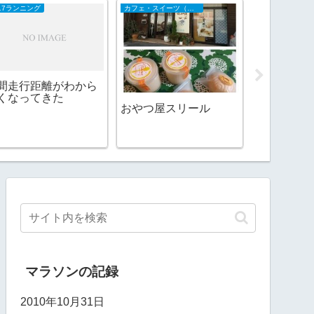
017ランニング
カフェ・スイーツ（山陰）
2018日記
間走行距離がわから
インフルエ
くなってきた
てきた
おやつ屋スリール
マラソンの記録
2010年10月31日