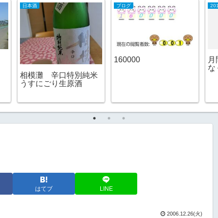
日本酒
ブログ
2
160000
月
な
相模灘 辛口特別純米
うすにごり生原酒
はてブ
LINE
2006.12.26(火)