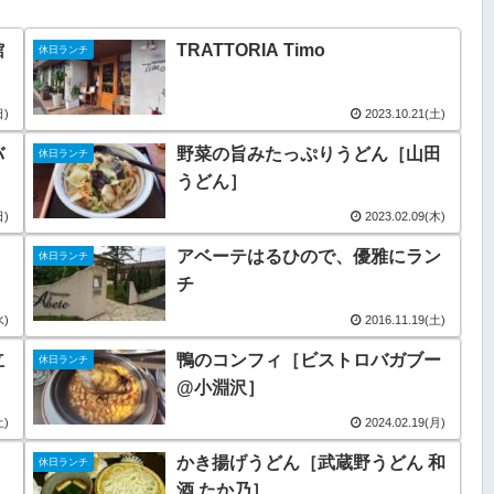
館
TRATTORIA Timo
休日ランチ
日)
2023.10.21(土)
バ
野菜の旨みたっぷりうどん［山田
休日ランチ
うどん］
日)
2023.02.09(木)
アベーテはるひので、優雅にラン
休日ランチ
チ
水)
2016.11.19(土)
立
鴨のコンフィ［ビストロバガブー
休日ランチ
@小淵沢］
土)
2024.02.19(月)
かき揚げうどん［武蔵野うどん 和
休日ランチ
酒 たか乃］