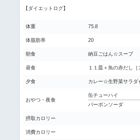
【ダイエットログ】
体重
75.8
体脂肪率
20
朝食
納豆ごはん☆スープ
昼食
１１皿＋魚の赤だし［
夕食
カレー☆生野菜サラダ
缶チューハイ
おやつ・夜食
バーボンソーダ
摂取カロリー
消費カロリー