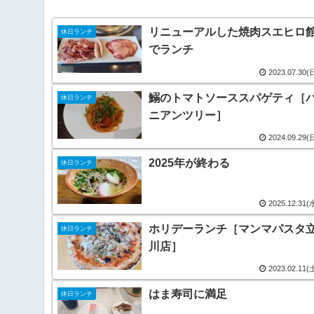
リニューアルした焼肉スエヒロ
休日ランチ
でランチ
2023.07.30(
鰯のトマトソーススパゲティ［
休日ランチ
ニアンツリー］
2024.09.29(
2025年が終わる
休日ランチ
2025.12.31(
ホリデーランチ［マンマパスタ
休日ランチ
川店］
2023.02.11(
はま寿司に満足
休日ランチ