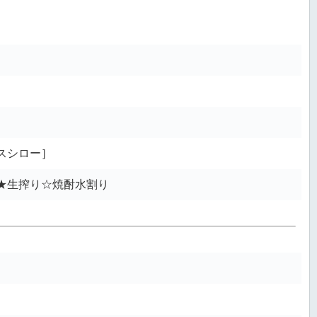
スシロー］
★生搾り☆焼酎水割り