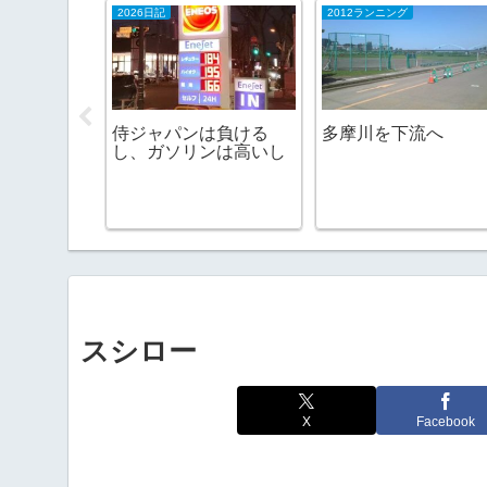
2026日記
2012ランニング
つ編
侍ジャパンは負ける
多摩川を下流へ
し、ガソリンは高いし
スシロー
X
Facebook