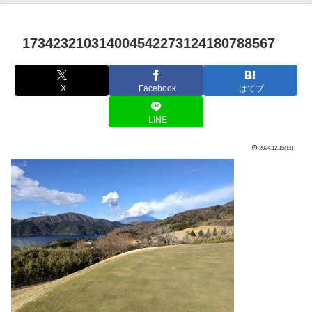
173423210314004542273124180788567
X
Facebook
はてブ
LINE
2024.12.15(日)