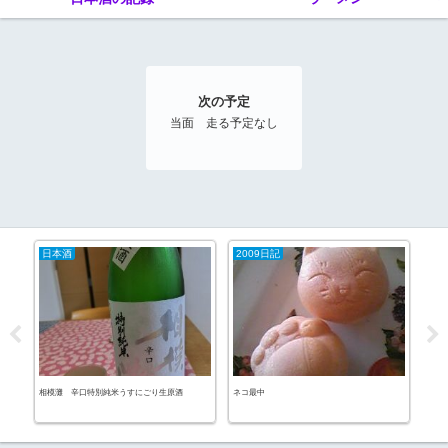
次の予定
当面 走る予定なし
日本酒
2009日記
日
相模灘 辛口特別純米うすにごり生原酒
ネコ最中
玉川 