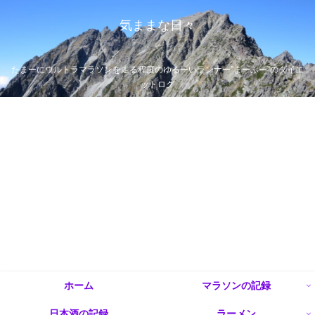
気ままな日々
たまーにウルトラマラソンを走る程度のゆるーいランナー”まーぶー”のダイエ
ットログ
ホーム
マラソンの記録
日本酒の記録
ラーメン