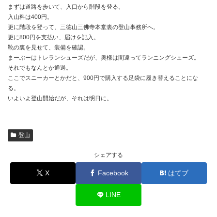
まずは道路を歩いて、入口から階段を登る。
入山料は400円。
更に階段を登って、三徳山三佛寺本堂裏の登山事務所へ。
更に800円を支払い、届けを記入。
靴の裏を見せて、装備を確認。
まーぶーはトレランシューズだが、奥様は間違ってランニングシューズ。
それでもなんとか通過。
ここでスニーカーとかだと、900円で購入する足袋に履き替えることにな
る。
いよいよ登山開始だが、それは明日に。
登山
シェアする
X
Facebook
はてブ
LINE