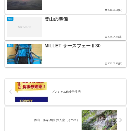
2010.08.01(日)
登山の準備
登山
2015.04.27(月)
MILLET サースフェーⅡ30
登山
2012.03.25(日)
プレミアム飲食券生活
三徳山三佛寺 奥院 投入堂（その２）