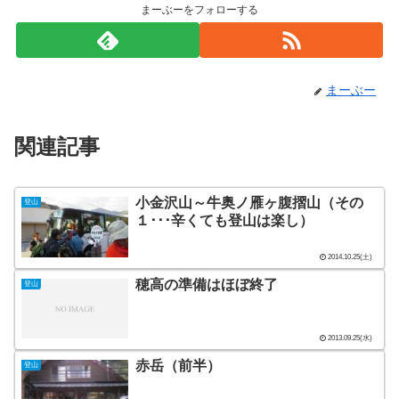
まーぶーをフォローする
まーぶー
関連記事
小金沢山～牛奥ノ雁ヶ腹摺山（その
登山
１･･･辛くても登山は楽し）
2014.10.25(土)
穂高の準備はほぼ終了
登山
2013.09.25(水)
赤岳（前半）
登山