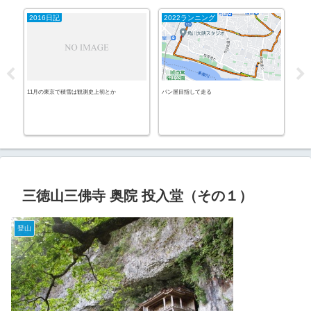
2016日記
2022ランニング
ス
11月の東京で積雪は観測史上初とか
パン屋目指して走る
日本
ード
三徳山三佛寺 奥院 投入堂（その１）
登山