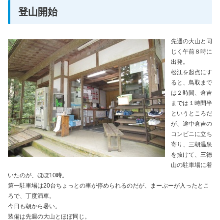
登山開始
先週の大山と同
じく午前８時に
出発。
松江を起点にす
ると、鳥取まで
は２時間、倉吉
までは１時間半
というところだ
が、途中倉吉の
コンビニに立ち
寄り、三朝温泉
を抜けて、三徳
山の駐車場に着
いたのが、ほぼ10時。
第一駐車場は20台ちょっとの車が停められるのだが、まーぶーが入ったとこ
ろで、丁度満車。
今日も朝から暑い。
装備は先週の大山とほぼ同じ。