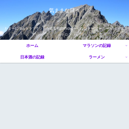
気ままな日々
たまーにウルトラマラソンを走る程度のゆるーいランナー”まーぶー”のダイエ
ットログ
ホーム
マラソンの記録
日本酒の記録
ラーメン