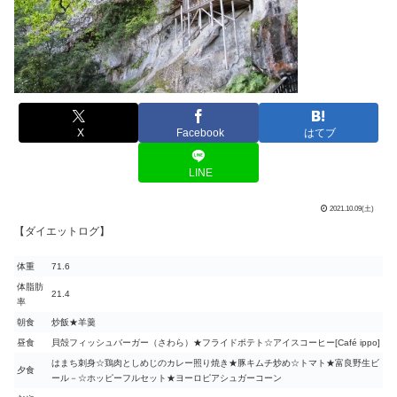
X
Facebook
はてブ
LINE
2021.10.09(土)
【ダイエットログ】
体重
71.6
体脂肪
21.4
率
朝食
炒飯★羊羹
昼食
貝殻フィッシュバーガー（さわら）★フライドポテト☆アイスコーヒー[Café ippo]
はまち刺身☆鶏肉としめじのカレー照り焼き★豚キムチ炒め☆トマト★富良野生ビ
夕食
ール－☆ホッピーフルセット★ヨーロピアシュガーコーン