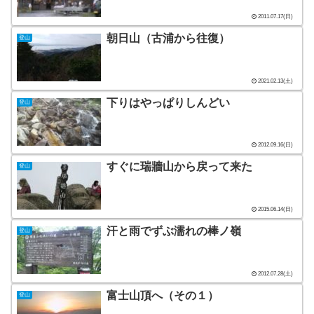
2011.07.17(日)
朝日山（古浦から往復）
登山
2021.02.13(土)
下りはやっぱりしんどい
登山
2012.09.16(日)
すぐに瑞牆山から戻って来た
登山
2015.06.14(日)
汗と雨でずぶ濡れの棒ノ嶺
登山
2012.07.28(土)
富士山頂へ（その１）
登山