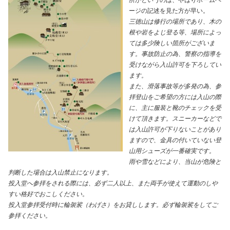
所かというのは、やはりホームペ
ージの記述を見た方が早い。
三徳山は修行の場所であり、木の
根や岩をよじ登る等、場所によっ
ては多少険しい箇所がございま
す。事故防止の為、警察の指導を
受けながら入山許可を下ろしてい
ます。
また、滑落事故等が多発の為、参
拝登山をご希望の方には入山の際
に、主に服装と靴のチェックを受
けて頂きます。スニーカーなどで
は入山許可が下りないことがあり
ますので、金具の付いていない登
山用シューズが一番確実です。
雨や雪などにより、当山が危険と
判断した場合は入山禁止になります。
投入堂へ参拝をされる際には、必ず二人以上、また両手が使えて運動のしや
すい格好でおこしください。
投入堂参拝受付時に輪袈裟（わげさ）をお貸しします。必ず輪袈裟をしてご
参拝ください。