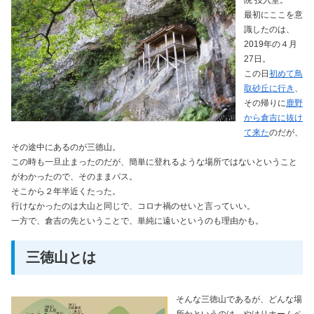
院 投入堂。
最初にここを意
識したのは、
2019年の４月
27日。
この日
初めて鳥
取砂丘に行き
、
その帰りに
鹿野
から倉吉に抜け
て来た
のだが、
その途中にあるのが三徳山。
この時も一旦止まったのだが、簡単に登れるような場所ではないということ
がわかったので、そのままパス。
そこから２年半近くたった。
行けなかったのは大山と同じで、コロナ禍のせいと言っていい。
一方で、倉吉の先ということで、単純に遠いというのも理由かも。
三徳山とは
そんな三徳山であるが、どんな場