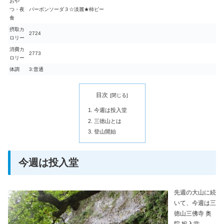
おや
つ・夜
バーボンソーダ３☆淡麗★柿ピー
食
摂取カ
2724
ロリー
消費カ
2773
ロリー
体調
3:普通
目次
今週は投入堂
三徳山とは
登山開始
今週は投入堂
先週の大山に続
いて、今週は三
徳山三佛寺 奥