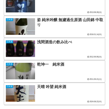
2013.08.28(水)
姿 純米吟醸 無濾過生原酒 山田錦 中取
日本酒
り
2016.01.14(木)
浅間酒造の飲み比べ
日本酒
2012.06.06(水)
乾坤一 純米酒
日本酒
2011.06.21(火)
天晴 吟望 純米酒
日本酒
2024.08.22(木)