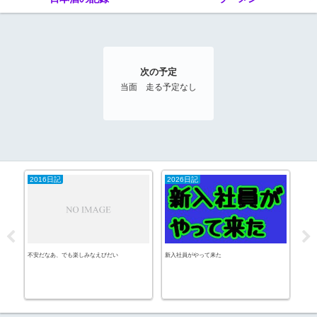
次の予定
当面 走る予定なし
2016日記
2026日記
日
不安だなあ、でも楽しみなえびだい
新入社員がやって来た
相模