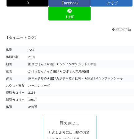
X
Facebook
はてブ
LINE
2021.08.27(金)
【ダイエットログ】
体重
72.1
体脂肪率
21.8
朝食
納豆ごはん☆味噌汁★シャインマスカット☆羊羹
昼食
かけうどん☆かき揚げ★ごぼう天[丸亀製麺]
夕食
豚キムチ炒め★揚げカボチャ煮☆秋味－★冷酒1.4☆シフォンケーキ
おやつ・夜食
バーボンソーダ
摂取カロリー
2118
消費カロリー
1952
体調
3:普通
目次
久しぶりに山口県のお酒
初めての「東洋美人」