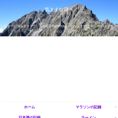
気ままな日々
たまーにウルトラマラソンを走る程度のゆるーいランナー”まーぶー”のダイエ
ットログ
ホーム
マラソンの記録
日本酒の記録
ラーメン