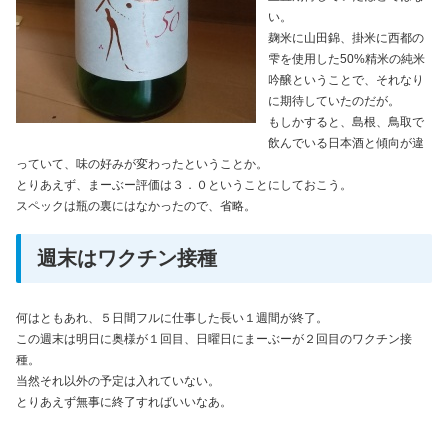
い。
麹米に山田錦、掛米に西都の
雫を使用した50%精米の純米
吟醸ということで、それなり
に期待していたのだが。
もしかすると、島根、鳥取で
飲んでいる日本酒と傾向が違
っていて、味の好みが変わったということか。
とりあえず、まーぶー評価は３．０ということにしておこう。
スペックは瓶の裏にはなかったので、省略。
週末はワクチン接種
何はともあれ、５日間フルに仕事した長い１週間が終了。
この週末は明日に奥様が１回目、日曜日にまーぶーが２回目のワクチン接
種。
当然それ以外の予定は入れていない。
とりあえず無事に終了すればいいなあ。