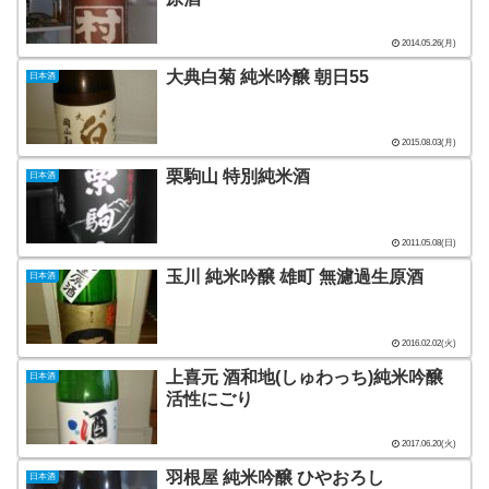
2014.05.26(月)
大典白菊 純米吟醸 朝日55
日本酒
2015.08.03(月)
栗駒山 特別純米酒
日本酒
2011.05.08(日)
玉川 純米吟醸 雄町 無濾過生原酒
日本酒
2016.02.02(火)
上喜元 酒和地(しゅわっち)純米吟醸
日本酒
活性にごり
2017.06.20(火)
羽根屋 純米吟醸 ひやおろし
日本酒