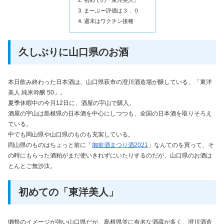
まーぶー評価は３．０
週末はワクチン接種
久しぶりに山口県のお酒
本日飲み終わった日本酒は、山口県萩市の澄川酒造場が醸している、「東洋
美人 純米吟醸 50」。
夏季休暇中の今月12日に、酒屋の宇山で購入。
酒屋の宇山は島根県の日本酒を中心にしつつも、全国の日本酒を取りそろえ
ている。
中でも岡山県や山口県のものも充実している。
岡山県のものはちょっと前に「
御前酒まつり酒2021
」なんてのを買って、そ
の時にもらった酒粕がまだ使いきれずにいたりするのだが、山口県のお酒は
とんとご無沙汰。
初めての「東洋美人」
獺祭のイメージが強い山口県だが、島根県並に有名な酒蔵が多く、澄川酒造