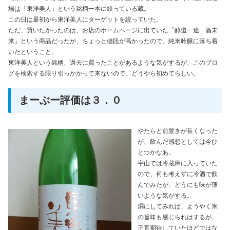
場は「東洋美人」という銘柄一本に絞っている蔵。
この日は最初から東洋美人にターゲットを絞っていた。
ただ、買いたかったのは、お店のホームページに出ていた「醇道一途 酒未
来」という商品だったが、ちょっと値段が高かったので、純米吟醸に落ち着
いたということ。
東洋美人という銘柄、過去に買ったことがあるような気がするが、このブロ
グを検索する限り引っかかって来ないので、どうやら初めてらしい。
まーぶー評価は３．０
やたらと前置きが長くなった
が、飲んだ感想としては今ひ
とつかなあ。
宇山では冷蔵庫に入っていた
ので、何も考えずに冷酒で飲
んでみたが、どうにも味が薄
いような気がする。
燗にしてみれば、ようやく米
の旨味も感じられはするが、
正直期待していたほどではな