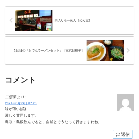
肉入りらーめん［めん宝］
２回目の「おでんラーメンセット」［三代目徳平］
コメント
二塁手
より:
2021年8月29日 07:23
味が薄い(笑)
激しく賛同します。
鳥取・島根飲んでると、自然とそうなって行きますわね。
返信