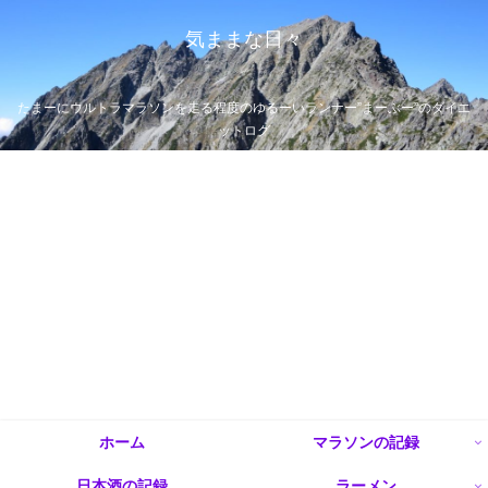
気ままな日々
たまーにウルトラマラソンを走る程度のゆるーいランナー”まーぶー”のダイエ
ットログ
ホーム
マラソンの記録
日本酒の記録
ラーメン