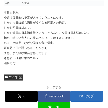
体調
3:普通
本日も飲み。
今週は毎日飲む予定が入っていたことになる。
しかも今日は最も酒量が多くなる同期との約束。
しかし明日はゴルフ。
しかも連日の日本酒攻勢ということもあり、今日は日本酒はパス。
極めて珍しい大人しい飲みとなり、９時すぎには終了。
ちょっと物足りなげな同期を背に帰宅。
正直悪い日に誘っちゃったかなあ。
まあ、また飲む機会はあるでしょ。
さあ明日は暑い中のゴルフ。
頑張るぞ！
2007日記
シェアする
X
Facebook
はてブ
LINE