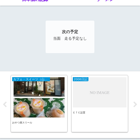
次の予定
当面 走る予定なし
カフェ・スイーツ（山陰）
2006日記
20
ＥＴＣ設置
パン
おやつ屋スリール