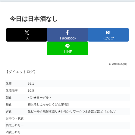
今日は日本酒なし
X
Facebook
はてブ
LINE
2007.06.29(金)
【ダイエットログ】
体重
76.1
体脂肪率
19.5
朝食
パン★ヨーグルト
昼食
梅おろしぶっかけうどん[杵屋]
夕食
生ビール☆焼酎水割り★レモンサワー☆つまみほどほど［とら八］
おやつ・夜食
摂取カロリー
消費カロリー