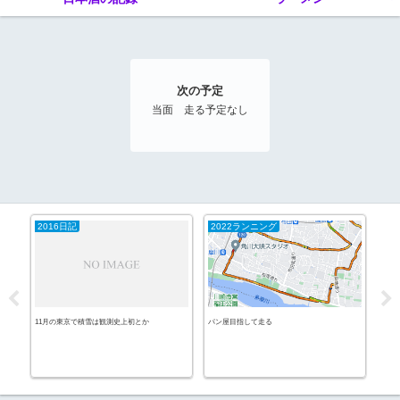
次の予定
当面 走る予定なし
2016日記
2022ランニング
ラ
11月の東京で積雪は観測史上初とか
パン屋目指して走る
味噌