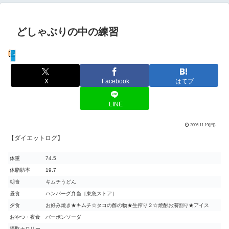
どしゃぶりの中の練習
ゴルフ
X
Facebook
はてブ
LINE
2006.11.19(日)
【ダイエットログ】
体重
74.5
体脂肪率
19.7
朝食
キムチうどん
昼食
ハンバーグ弁当［東急ストア］
夕食
お好み焼き★キムチ☆タコの酢の物★生搾り２☆焼酎お湯割り★アイス
おやつ・夜食
バーボンソーダ
摂取カロリー