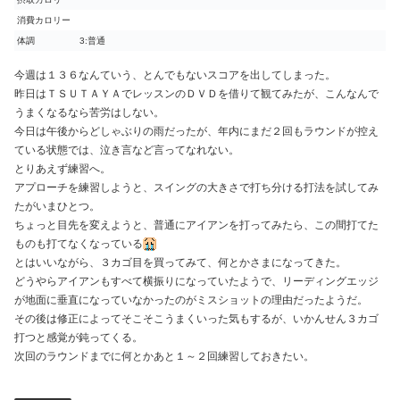
消費カロリー
体調
3:普通
今週は１３６なんていう、とんでもないスコアを出してしまった。
昨日はＴＳＵＴＡＹＡでレッスンのＤＶＤを借りて観てみたが、こんなんで
うまくなるなら苦労はしない。
今日は午後からどしゃぶりの雨だったが、年内にまだ２回もラウンドが控え
ている状態では、泣き言など言ってなれない。
とりあえず練習へ。
アプローチを練習しようと、スイングの大きさで打ち分ける打法を試してみ
たがいまひとつ。
ちょっと目先を変えようと、普通にアイアンを打ってみたら、この間打てた
ものも打てなくなっている
とはいいながら、３カゴ目を買ってみて、何とかさまになってきた。
どうやらアイアンもすべて横振りになっていたようで、リーディングエッジ
が地面に垂直になっていなかったのがミスショットの理由だったようだ。
その後は修正によってそこそこうまくいった気もするが、いかんせん３カゴ
打つと感覚が鈍ってくる。
次回のラウンドまでに何とかあと１～２回練習しておきたい。