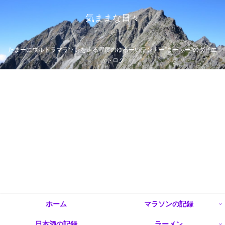
気ままな日々
たまーにウルトラマラソンを走る程度のゆるーいランナー”まーぶー”のダイエ
ットログ
ホーム
マラソンの記録
日本酒の記録
ラーメン