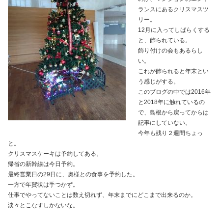
ランスにあるクリスマスツ
リー。
12月に入ってしばらくする
と、飾られている。
飾り付けの会もあるらし
い。
これが飾られると年末とい
う感じがする。
このブログの中では2016年
と2018年に触れているの
で、島根から戻ってからは
記事にしていない。
今年も残り２週間ちょっ
と。
クリスマスケーキは予約してある。
帰省の新幹線は今日予約。
最終営業日の29日に、奥様との食事を予約した。
一方で年賀状は手つかず。
仕事でやってないことは数え切れず、年末までにどこまで出来るのか。
淡々とこなすしかないな。