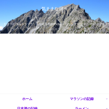
気ままな日々
たまーにウルトラマラソンを走る程度のゆるーいランナー”まーぶー”のダイエ
ットログ
ホーム
マラソンの記録
日本酒の記録
ラーメン