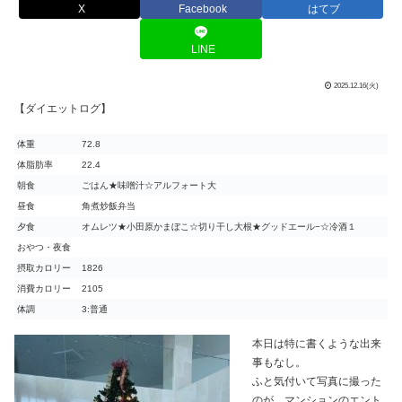
X
Facebook
はてブ
LINE
2025.12.16(火)
【ダイエットログ】
体重
72.8
体脂肪率
22.4
朝食
ごはん★味噌汁☆アルフォート大
昼食
角煮炒飯弁当
夕食
オムレツ★小田原かまぼこ☆切り干し大根★グッドエール−☆冷酒１
おやつ・夜食
摂取カロリー
1826
消費カロリー
2105
体調
3:普通
本日は特に書くような出来
事もなし。
ふと気付いて写真に撮った
のが、マンションのエント