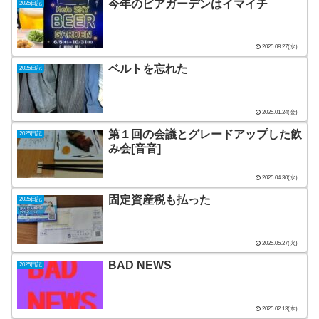
今年のビアガーデンはイマイチ
2025日記
2025.08.27(水)
ベルトを忘れた
2025日記
2025.01.24(金)
第１回の会議とグレードアップした飲
2025日記
み会[音音]
2025.04.30(水)
固定資産税も払った
2025日記
2025.05.27(火)
BAD NEWS
2025日記
2025.02.13(木)