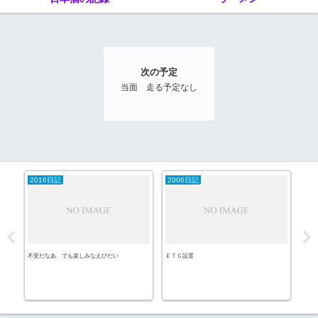
次の予定
当面 走る予定なし
2016日記
2006日記
酒
不安だなあ、でも楽しみなえびだい
ＥＴＣ設置
ホッ