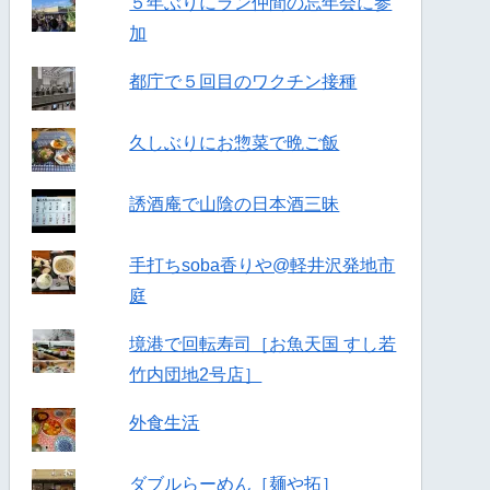
５年ぶりにラン仲間の忘年会に参
加
都庁で５回目のワクチン接種
久しぶりにお惣菜で晩ご飯
誘酒庵で山陰の日本酒三昧
手打ちsoba香りや@軽井沢発地市
庭
境港で回転寿司［お魚天国 すし若
竹内団地2号店］
外食生活
ダブルらーめん［麺や拓］