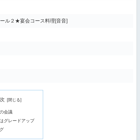
ール２★宴会コース料理[音音]
次
の会議
はグレードアップ
グ