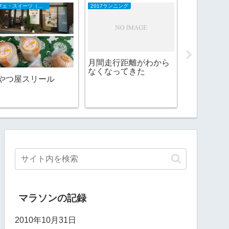
カフェ・スイーツ（山陰）
2017ランニング
日本酒
月間走行距離がわから
なくなってきた
やつ屋スリール
玉川 しぼ
マラソンの記録
2010年10月31日