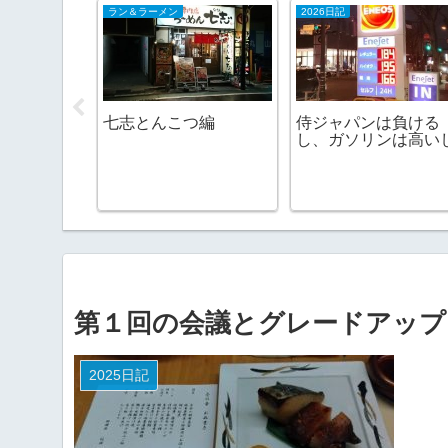
ラン＆ラーメン
2026日記
で積雪は観
七志とんこつ編
侍ジャパンは負ける
か
し、ガソリンは高い
第１回の会議とグレードアップ
2025日記