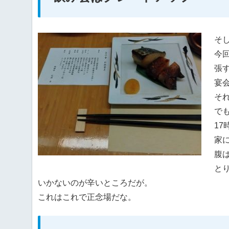
そ
今
張
宴
そ
で
1
家
腹
と
いかないのが辛いところだが。
これはこれで正念場だな。