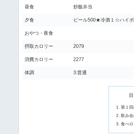
昼食
炒飯弁当
夕食
ビール500★冷酒１☆ハイボ
おやつ・夜食
摂取カロリー
2079
消費カロリー
2277
体調
3:普通
目
第１回
飲み会
食べロ