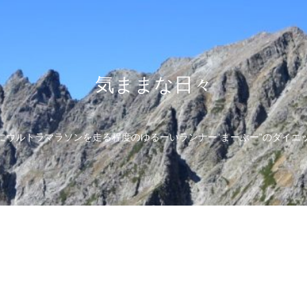
気ままな日々
にウルトラマラソンを走る程度のゆるーいランナー”まーぶー”のダイエ