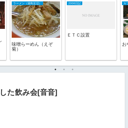
ラーメン（湯島近辺）
2006日記
ＥＴＣ設置
し
味噌らーめん（えぞ
お
菊）
した飲み会[音音]