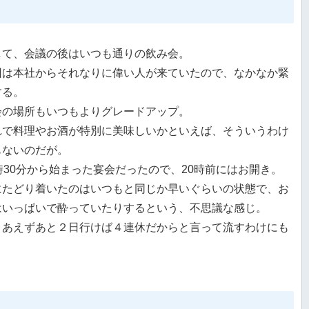
して、会議の後はいつも通りの飲み会。
回は本社からそれなりに偉い人が来ていたので、なかなか緊
する。
会の場所もいつもよりグレードアップ。
れで料理やお酒が特別に美味しいかといえば、そういうわけ
もないのだが。
7時30分から始まった宴会だったので、20時前にはお開き。
にたどり着いたのはいつもと同じか早いぐらいの状態で、お
はいっぱいで酔っていたりするという、不思議な感じ。
りあえずあと２日行けば４連休だからと言って流すわけにも