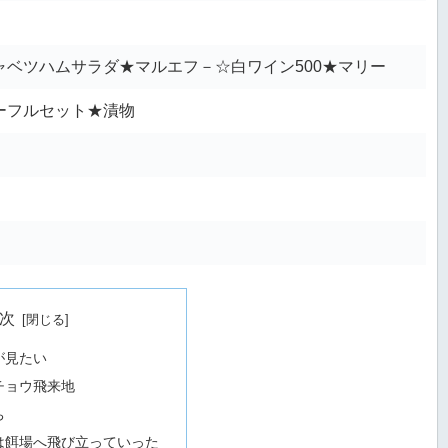
ベツハムサラダ★マルエフ－☆白ワイン500★マリー
ーフルセット★漬物
次
が見たい
チョウ飛来地
ち
は餌場へ飛び立っていった