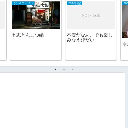
ラン＆ラーメン
2016日記
20
七志とんこつ編
不安だなあ、でも楽し
みなえびだい
ネ