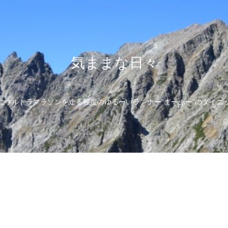
気ままな日々
にウルトラマラソンを走る程度のゆるーいランナー”まーぶー”のダイエ