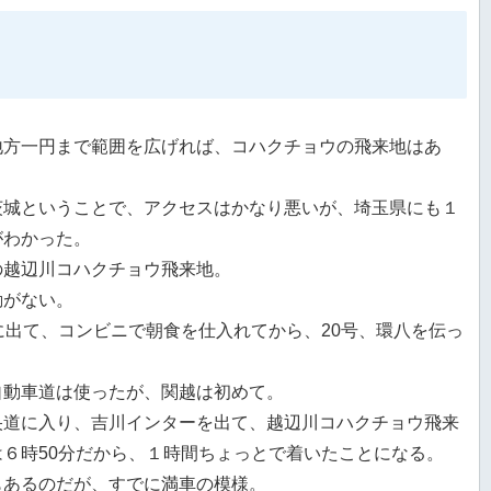
地方一円まで範囲を広げれば、コハクチョウの飛来地はあ
茨城ということで、アクセスはかなり悪いが、埼玉県にも１
がわかった。
の越辺川コハクチョウ飛来地。
勘がない。
に出て、コンビニで朝食を仕入れてから、20号、環八を伝っ
自動車道は使ったが、関越は初めて。
央道に入り、吉川インターを出て、越辺川コハクチョウ飛来
は６時50分だから、１時間ちょっとで着いたことになる。
もあるのだが、すでに満車の模様。