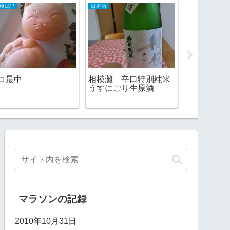
09日記
日本酒
2012ランニング
多摩川を下
コ最中
相模灘 辛口特別純米
うすにごり生原酒
マラソンの記録
2010年10月31日