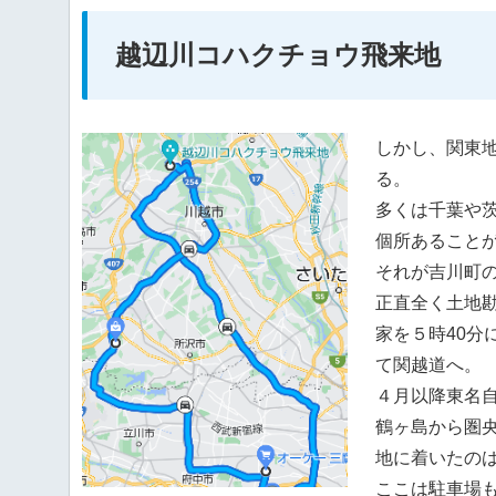
越辺川コハクチョウ飛来地
しかし、関東
る。
多くは千葉や
個所あること
それが吉川町
正直全く土地
家を５時40分
て関越道へ。
４月以降東名
鶴ヶ島から圏
地に着いたの
ここは駐車場