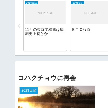
2016日記
2006日記
A農園パン
11月の東京で積雪は観
ＥＴＣ設置
ナズ珈琲@
測史上初とか
］
コハクチョウに再会
2023日記