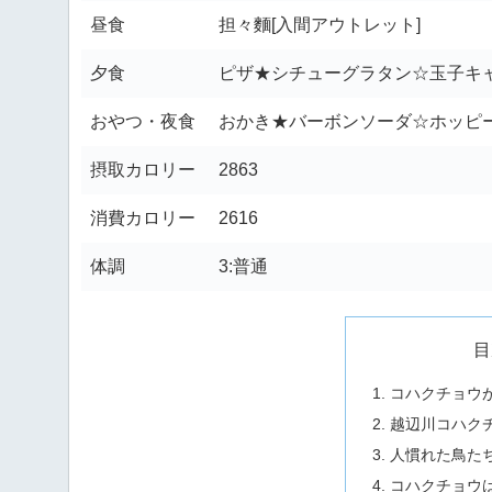
昼食
担々麵[入間アウトレット]
夕食
ピザ★シチューグラタン☆玉子キャ
おやつ・夜食
おかき★バーボンソーダ☆ホッピ
摂取カロリー
2863
消費カロリー
2616
体調
3:普通
目
コハクチョウ
越辺川コハク
人慣れた鳥た
コハクチョウ