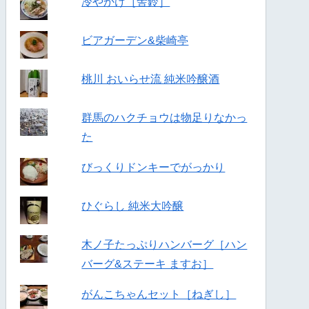
冷やかけ［舎鈴］
ビアガーデン&柴崎亭
桃川 おいらせ流 純米吟醸酒
群馬のハクチョウは物足りなかっ
た
びっくりドンキーでがっかり
ひぐらし 純米大吟醸
木ノ子たっぷりハンバーグ［ハン
バーグ&ステーキ ますお］
がんこちゃんセット［ねぎし］