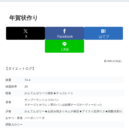
年賀状作り
X
Facebook
はてブ
LINE
2005.12.23(金)
【ダイエットログ】
体重
74.4
体脂肪率
20
朝食
かんてんゼリー☆雑炊★チョコレート
サンブーランジェリのパン
昼食
※チーズとホウレン草のパンは結構チーズがヘヴィーだった
夕食
かんてんゼリー★お好み焼き☆キムチ納豆★アイス☆生搾り２★焼酎水割り
おやつ・夜食
バーボンソーダ
摂取カロリー