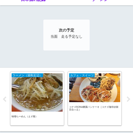
次の予定
当面 走る予定なし
ラーメン（湯島近辺）
カフェ・スイーツ
酒
コナズKONA農園パンケーキ［コナズ珈琲@新
百合ヶ丘］
味噌らーめん（えぞ菊）
ホッ