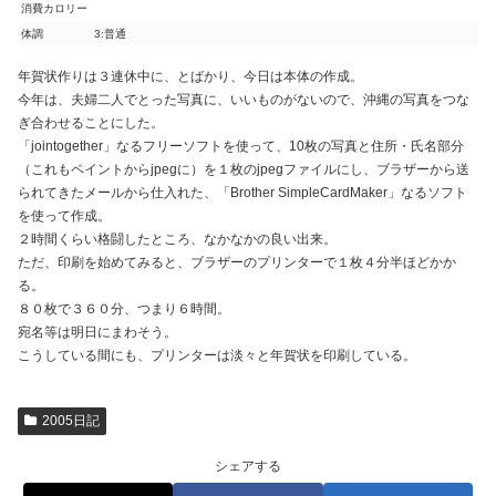
消費カロリー
体調
3:普通
年賀状作りは３連休中に、とばかり、今日は本体の作成。
今年は、夫婦二人でとった写真に、いいものがないので、沖縄の写真をつな
ぎ合わせることにした。
「jointogether」なるフリーソフトを使って、10枚の写真と住所・氏名部分
（これもペイントからjpegに）を１枚のjpegファイルにし、ブラザーから送
られてきたメールから仕入れた、「Brother SimpleCardMaker」なるソフト
を使って作成。
２時間くらい格闘したところ、なかなかの良い出来。
ただ、印刷を始めてみると、ブラザーのプリンターで１枚４分半ほどかか
る。
８０枚で３６０分、つまり６時間。
宛名等は明日にまわそう。
こうしている間にも、プリンターは淡々と年賀状を印刷している。
2005日記
シェアする