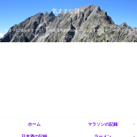
気ままな日々
たまーにウルトラマラソンを走る程度のゆるーいランナー”まーぶー”のダイエ
ットログ
ホーム
マラソンの記録
日本酒の記録
ラーメン