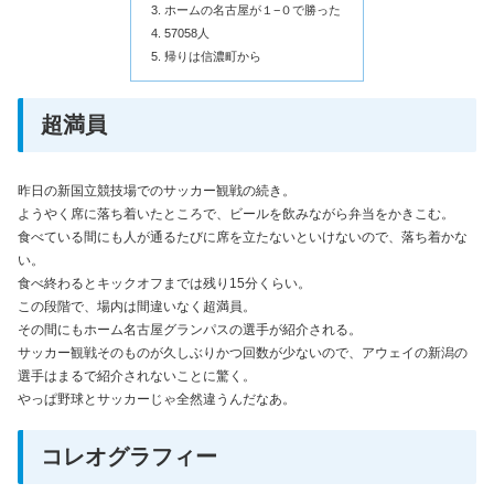
ホームの名古屋が１−０で勝った
57058人
帰りは信濃町から
超満員
昨日の新国立競技場でのサッカー観戦の続き。
ようやく席に落ち着いたところで、ビールを飲みながら弁当をかきこむ。
食べている間にも人が通るたびに席を立たないといけないので、落ち着かな
い。
食べ終わるとキックオフまでは残り15分くらい。
この段階で、場内は間違いなく超満員。
その間にもホーム名古屋グランパスの選手が紹介される。
サッカー観戦そのものが久しぶりかつ回数が少ないので、アウェイの新潟の
選手はまるで紹介されないことに驚く。
やっぱ野球とサッカーじゃ全然違うんだなあ。
コレオグラフィー