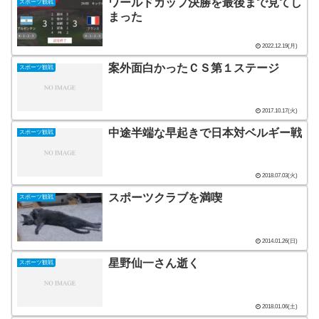
ワールドカップ決勝を最後まで見てし
スポーツ観戦
まった
2022.12.19(月)
案外面白かったＣＳ第１ステージ
スポーツ観戦
2017.10.17(火)
中途半端な早起きで日本対ベルギー戦
スポーツ観戦
2018.07.03(火)
スポーツクラブを満喫
スポーツ観戦
2014.01.26(日)
星野仙一さん逝く
スポーツ観戦
2018.01.06(土)