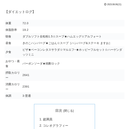
2023.08.06(日)
【ダイエットログ】
体重
72.0
体脂肪率
19.2
朝食
ダブルソフト全粒粉1.5☆スープ★ハムエッグ☆アルフォート
昼食
きのこハンバーグ★ごはん☆スープ［ハンバーグ&ステーキ ますお］
ピザ★ベーコンレタスサラダ☆マルエフ−★ホッピーフルセット☆ハーゲンダ
夕食
ッツミニ
おやつ・夜
バーボンソーダ★焼酎ロック
食
摂取カロリ
2641
ー
消費カロリ
2391
ー
体調
3:普通
目次
超満員
コレオグラフィー