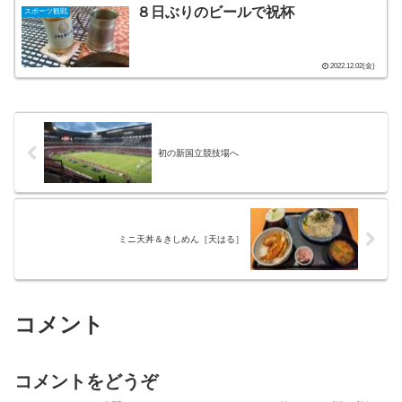
８日ぶりのビールで祝杯
スポーツ観戦
2022.12.02(金)
初の新国立競技場へ
ミニ天丼＆きしめん［天はる］
コメント
コメントをどうぞ