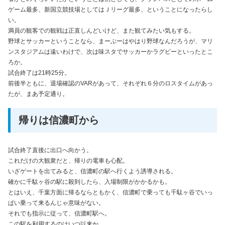
ゲーム最多、新国立競技場としてはＪリーグ最多、ということになったらし
い。
満員の観客での観戦は正直しんどいけど、また観てみたい気もする。
野球とサッカーということなら、まーぶーはやはり野球なんだろうが、マリ
ンスタジアムは遠いわけで、次は味スタでサッカーかラグビーといったとこ
ろか。
試合終了は21時25分。
前後半ともに、退場確認のVARがあって、それぞれ６分のロスタイムがあっ
たが、まあ予定通り。
帰りは信濃町から
試合終了直後に出口へ向かう。
これだけの大観衆だと、帰りの電車も心配。
いざゲートを出てみると、信濃町の駅へ行くよう誘導される。
確かに千駄ヶ谷の駅に殺到したら、入場制限がかかるかも。
とはいえ、千葉方面に帰るならともかく、信濃町で乗っても千駄ヶ谷でいっ
ぱい乗って来るんじゃ意味がない。
それでも指示に従って、信濃町駅へ。
この駅を利用するのはいつ以来か。