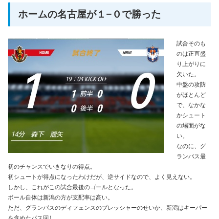
ホームの名古屋が１−０で勝った
試合そのも
のは正直盛
り上がりに
欠いた。
中盤の攻防
がほとんど
で、なかな
かシュート
の場面がな
い。
なのに、グ
ランパス最
初のチャンスでいきなりの得点。
初シュートが得点になったわけだが、逆サイドなので、よく見えない。
しかし、これがこの試合最後のゴールとなった。
ボール自体は新潟の方が支配率は高い。
ただ、グランパスのディフェンスのプレッシャーのせいか、新潟はキーパー
を含めたパス回し。