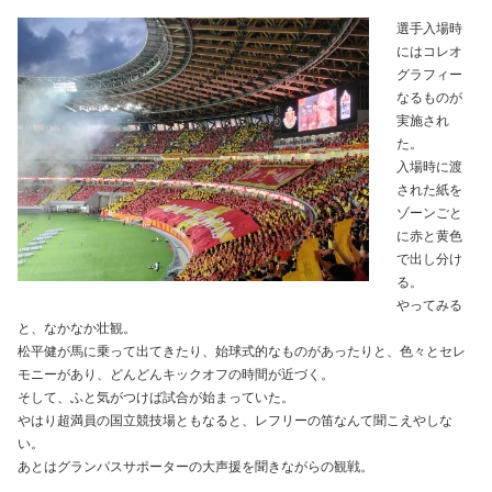
選手入場時
にはコレオ
グラフィー
なるものが
実施され
た。
入場時に渡
された紙を
ゾーンごと
に赤と黄色
で出し分け
る。
やってみる
と、なかなか壮観。
松平健が馬に乗って出てきたり、始球式的なものがあったりと、色々とセレ
モニーがあり、どんどんキックオフの時間が近づく。
そして、ふと気がつけば試合が始まっていた。
やはり超満員の国立競技場ともなると、レフリーの笛なんて聞こえやしな
い。
あとはグランパスサポーターの大声援を聞きながらの観戦。