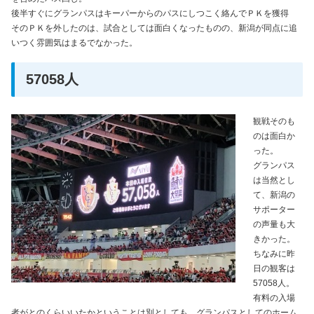
後半すぐにグランパスはキーパーからのパスにしつこく絡んでＰＫを獲得
そのＰＫを外したのは、試合としては面白くなったものの、新潟が同点に追
いつく雰囲気はまるでなかった。
57058人
観戦そのも
のは面白か
った。
グランパス
は当然とし
て、新潟の
サポーター
の声量も大
きかった。
ちなみに昨
日の観客は
57058人。
有料の入場
者がとのくらいいたかということは別としても、グランパスとしてのホーム