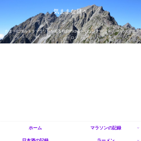
気ままな日々
たまーにウルトラマラソンを走る程度のゆるーいランナー”まーぶー”のダイエ
ットログ
ホーム
マラソンの記録
日本酒の記録
ラーメン