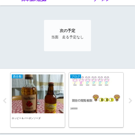
次の予定
当面 走る予定なし
酒全般
ブログ
20
160000
不安
ホッピー＆バーボンソーダ